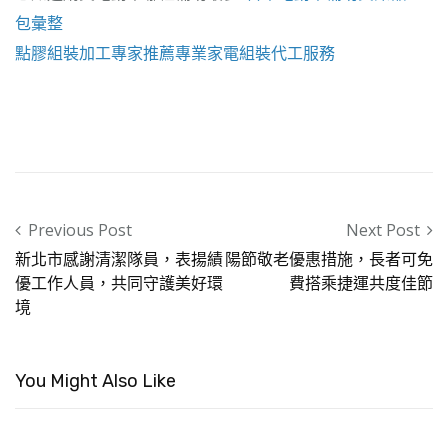
包彙整
點膠組裝加工
專家推薦專業
家電組裝代工
服務
Post navigation
Previous Post
Next Post
新北市感謝清潔隊員，表揚績
陽節敬老優惠措施，長者可免
優工作人員，共同守護美好環
費搭乘捷運共度佳節
境
You Might Also Like