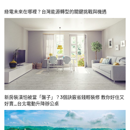
綠電未來在哪裡？台灣能源轉型的關鍵挑戰與機遇
新房裝潢怕被當「盤子」？3個訣竅省錢輕裝修 教你好住又
好賣_台北電動升降辦公桌