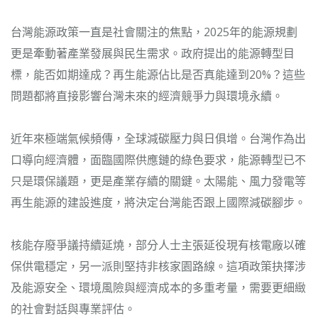
台灣能源政策一直是社會關注的焦點，2025年的能源規劃
更是牽動著產業發展與民生需求。政府提出的能源轉型目
標，能否如期達成？再生能源佔比是否真能達到20%？這些
問題都將直接影響台灣未來的經濟競爭力與環境永續。
近年來極端氣候頻傳，全球減碳壓力與日俱增。台灣作為出
口導向經濟體，面臨國際供應鏈的綠色要求，能源轉型已不
只是環保議題，更是產業存續的關鍵。太陽能、風力發電等
再生能源的建設進度，將決定台灣能否跟上國際減碳腳步。
核能存廢爭議持續延燒，部分人士主張延役現有核電廠以確
保供電穩定，另一派則堅持非核家園路線。這項政策抉擇涉
及能源安全、環境風險與經濟成本的多重考量，需要更細緻
的社會對話與專業評估。