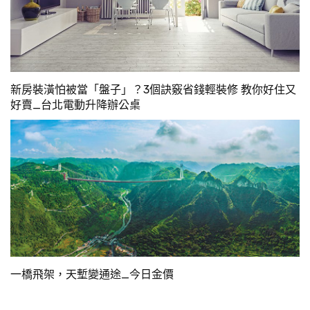
新房裝潢怕被當「盤子」？3個訣竅省錢輕裝修 教你好住又
好賣_台北電動升降辦公桌
一橋飛架，天塹變通途_今日金價