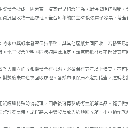
中獎發票揉成一團丟棄，這其實是錯誤行為。環保署明確規範，
類資源回收物一起處理。全台每年約開立80億張電子發票，若全
：將未中獎紙本發票保持平整，與其他廢紙共同回收。若發票已
圾。電子發票證明聯同樣適用此規定，熱感應紙材質不影響其可
營業人開立的收銀機發票存根聯，必須保存五年以上備查，不可
，對獎後未中也需回收處理。各縣市環保局不定期稽查，違規者
用紙經過特殊防偽處理，回收後可再製成衛生紙等產品。隨手做
回整理發票時，記得將未中獎發票放入紙類回收箱，小小動作就