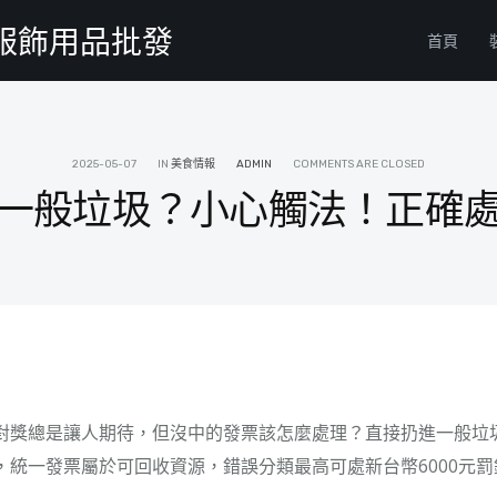
物服飾用品批發
首頁
2025-05-07
IN
美食情報
ADMIN
COMMENTS ARE CLOSED
一般垃圾？小心觸法！正確
對獎總是讓人期待，但沒中的發票該怎麼處理？直接扔進一般垃
，統一發票屬於可回收資源，錯誤分類最高可處新台幣6000元罰