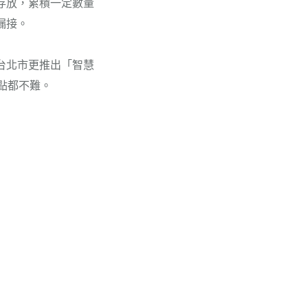
存放，累積一定數量
漏接。
台北市更推出「智慧
點都不難。