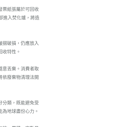
發票紙張屬於可回收
部進入焚化爐，將造
皺摺破損，仍應放入
回收特性。
隨意丟棄。消費者取
將依廢棄物清理法開
好分類，既能避免受
能為地球盡份心力。