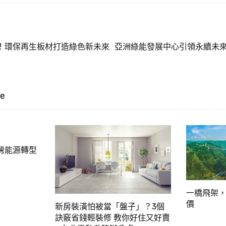
！環保再生板材打造綠色新未來
亞洲綠能發展中心引領永續未來
ke
灣能源轉型
一橋飛架，
價
新房裝潢怕被當「盤子」？3個
訣竅省錢輕裝修 教你好住又好賣