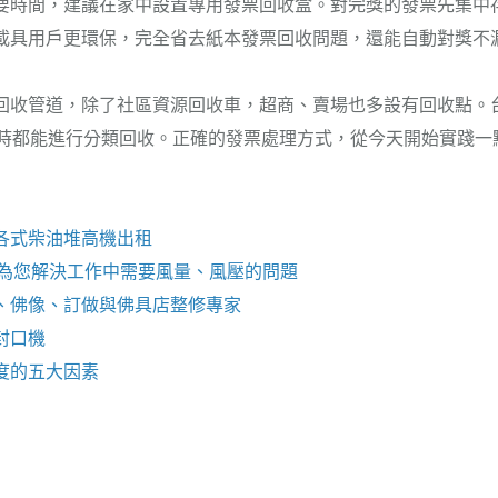
要時間，建議在家中設置專用發票回收盒。對完獎的發票先集中
載具用戶更環保，完全省去紙本發票回收問題，還能自動對獎不
回收管道，除了社區資源回收車，超商、賣場也多設有回收點。
小時都能進行分類回收。正確的發票處理方式，從今天開始實踐一
各式柴油
堆高機
出租
!為您解決工作中需要風量、風壓的問題
、佛像、訂做與
佛具店
整修專家
封口機
度的五大因素