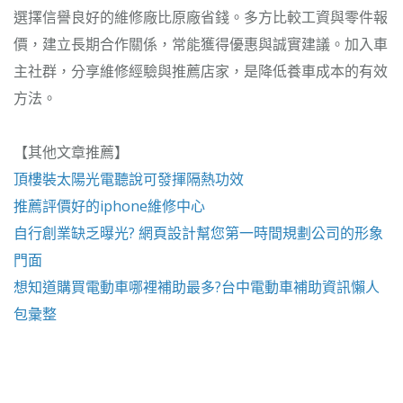
選擇信譽良好的維修廠比原廠省錢。多方比較工資與零件報
價，建立長期合作關係，常能獲得優惠與誠實建議。加入車
主社群，分享維修經驗與推薦店家，是降低養車成本的有效
方法。
【其他文章推薦】
頂樓裝
太陽光電
聽說可發揮隔熱功效
推薦評價好的
iphone維修
中心
自行創業缺乏曝光?
網頁設計
幫您第一時間規劃公司的形象
門面
想知道購買電動車哪裡補助最多?
台中電動車
補助資訊懶人
包彙整