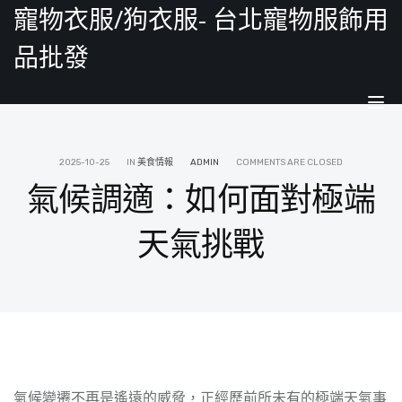
寵物衣服/狗衣服- 台北寵物服飾用
品批發
Tog
nav
2025-10-25
IN
美食情報
ADMIN
COMMENTS ARE CLOSED
氣候調適：如何面對極端
天氣挑戰
氣候變遷不再是遙遠的威脅，正經歷前所未有的極端天氣事