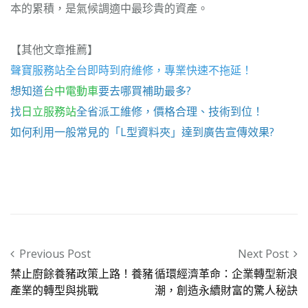
本的累積，是氣候調適中最珍貴的資產。
【其他文章推薦】
聲寶服務站
全台即時到府維修，專業快速不拖延！
想知道
台中電動車
要去哪買補助最多?
找
日立服務站
全省派工維修，價格合理、技術到位！
如何利用一般常見的「
L型資料夾
」達到廣告宣傳效果?
Post navigation
Previous Post
Next Post
禁止廚餘養豬政策上路！養豬
循環經濟革命：企業轉型新浪
產業的轉型與挑戰
潮，創造永續財富的驚人秘訣