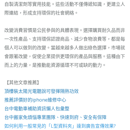
自製清潔劑等實用技能。這些活動不僅傳遞知識，更建立人
際連結，形成支持環保的社會網絡。
改變消費習慣是公民參與的具體表現。選擇購買耐久品而非
一次性產品、支持環保認證商品、減少食物浪費等，都是每
個人可以做到的改變。當越來越多人做出綠色選擇，市場就
會跟著改變，促使企業提供更環保的產品與服務。這種由下
而上的力量，是推動能資源循環不可或缺的動力。
【其他文章推薦】
頂樓裝
太陽光電
聽說可發揮隔熱功效
推薦評價好的
iphone維修
中心
台中電動車
補助資訊懶人包彙整
台中搬家
免煩惱專業團隊、快速到府、安全有保障
如何利用一般常見的「
L型資料夾
」達到廣告宣傳效果?