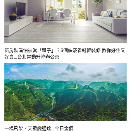
新房裝潢怕被當「盤子」？3個訣竅省錢輕裝修 教你好住又
好賣_台北電動升降辦公桌
一橋飛架，天塹變通途_今日金價