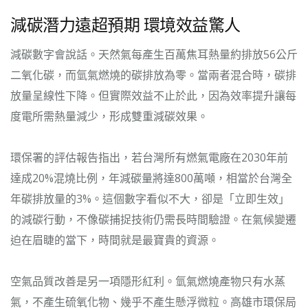
減碳潛力遠超預期 環境效益驚人
減碳數字會說話。天然氣每產生百萬焦耳熱量約排放56公斤
二氧化碳，而氫氣燃燒的碳排放為零。當兩者混合時，碳排
放量呈線性下降。但實際效益不止於此，因為效率提升讓每
度電所需熱量減少，形成雙重減碳效果。
環保署的評估報告指出，若台灣所有燃氣電廠在2030年前
達成20%混燒比例，年減碳量將達800萬噸，相當於台灣全
年碳排放量的3%。這個數字看似不大，卻是「立即生效」
的減碳行動，不像碳捕捉技術仍需長時間驗證。在氣候變遷
迫在眉睫的當下，時間就是最寶貴的資源。
空氣品質改善是另一項隱形紅利。氫氣燃燒產物只有水蒸
氣，不產生硫氧化物、幾乎不產生懸浮微粒。高雄市環保局