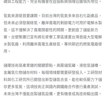
礎與工程能力，完全有機會在這個新興領域佔據領先地位。
氫氣來源是首要課題。目前台灣的氫氣多來自石化副產品，
但未來必須發展綠氫。離岸風電的剩餘電力可用於電解水製
氫，這不僅解決了風電間歇性的問題，更創造了儲能新方
案。台塑集團已宣布將在麥寮工業區建置台灣首座大型電解
水製氫廠，利用離岸風電生產綠氫，專供鄰近的燃氣電廠使
用。
儲運技術是產業鏈的關鍵節點。高壓儲氫罐、液態氫儲槽、
金屬氫化物儲存材料，每個領域都需要研發投入。工研院材
料與化工研究所已開發出新型儲氫合金，能在較低壓力下儲
存更多氫氣，這項技術正與國內鋼鐵廠合作進行量產測試。
未來台灣不僅能自製儲氫設備，更有機會成為技術輸出國。