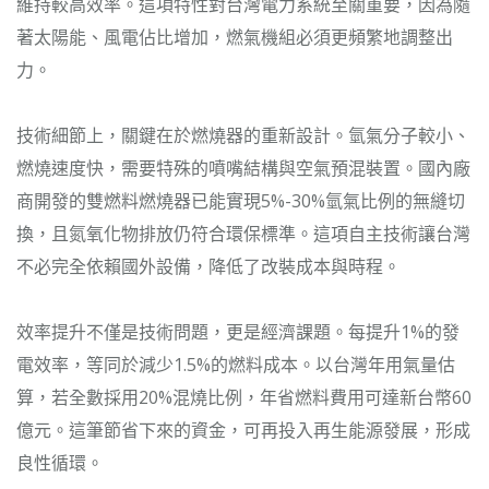
維持較高效率。這項特性對台灣電力系統至關重要，因為隨
著太陽能、風電佔比增加，燃氣機組必須更頻繁地調整出
力。
技術細節上，關鍵在於燃燒器的重新設計。氫氣分子較小、
燃燒速度快，需要特殊的噴嘴結構與空氣預混裝置。國內廠
商開發的雙燃料燃燒器已能實現5%-30%氫氣比例的無縫切
換，且氮氧化物排放仍符合環保標準。這項自主技術讓台灣
不必完全依賴國外設備，降低了改裝成本與時程。
效率提升不僅是技術問題，更是經濟課題。每提升1%的發
電效率，等同於減少1.5%的燃料成本。以台灣年用氣量估
算，若全數採用20%混燒比例，年省燃料費用可達新台幣60
億元。這筆節省下來的資金，可再投入再生能源發展，形成
良性循環。