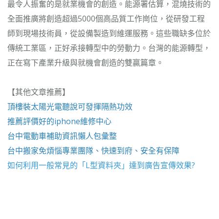
最令人振奮的是就業機會的創造。能源署估算，混燒技術的
全面推廣將創造超過5000個高品質工作崗位，從研發工程
師到現場技術員，從設備製造到維運服務。這些職缺多位於
傳統工業區，正好承接轉型中的勞動力。台灣的能源轉型，
正在寫下產業升級與就機會創造的雙贏篇章。
【其他文章推薦】
頂樓裝
太陽光電
聽說可發揮隔熱功效
推薦評價好的
iphone維修
中心
台中電動車
補助資訊懶人包彙整
台中搬家
免煩惱專業團隊、快速到府、安全有保障
如何利用一般常見的「
L型資料夾
」達到廣告宣傳效果?