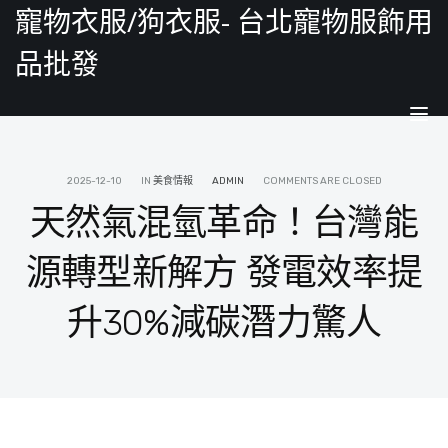
寵物衣服/狗衣服- 台北寵物服飾用
品批發
Tog
nav
2025-12-10
IN
美食情報
ADMIN
COMMENTS ARE CLOSED
天然氣混氫革命！台灣能
源轉型新解方 發電效率提
升30%減碳潛力驚人