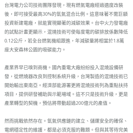
台灣電力公司技術團隊發現，現有燃氣電廠經過適度改裝
後，即可接受最高30%的氫氣混合比例。這意味著不需巨額
投資新建電廠，就能實現顯著的減碳效果。台中火力發電廠
的試點計畫更顯示，混燒技術可使每度電的碳排放係數降低
0.12公斤，若全台燃氣機組跟進，年減碳量將相當於1.8萬
座大安森林公園的吸碳能力。
產業界早已嗅到商機。國內重電大廠紛紛投入混燒設備研
發，從燃燒器改良到控制系統升級，台灣製造的混燒技術已
開始輸出東南亞。經濟部能源署更將混燒技術列為重點扶持
項目，提供研發補助與示範場域。這不只是技術升級，更是
產業轉型的契機，預估將帶動超過200億元的產值。
然而挑戰依然存在。氫氣供應鏈的建立、儲運安全的確保、
電網穩定性的維護，都是必須克服的難題。但與其等待完美