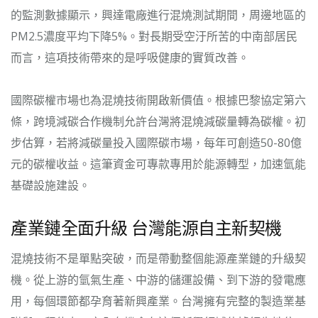
的監測數據顯示，興達電廠進行混燒測試期間，周邊地區的
PM2.5濃度平均下降5%。對長期受空汙所苦的中南部居民
而言，這項技術帶來的是呼吸健康的實質改善。
國際碳權市場也為混燒技術開啟新價值。根據巴黎協定第六
條，跨境減碳合作機制允許台灣將混燒減碳量轉為碳權。初
步估算，若將減碳量投入國際碳市場，每年可創造50-80億
元的碳權收益。這筆資金可專款專用於能源轉型，加速氫能
基礎設施建設。
產業鏈全面升級 台灣能源自主新契機
混燒技術不是單點突破，而是帶動整個能源產業鏈的升級契
機。從上游的氫氣生產、中游的儲運設備、到下游的發電應
用，每個環節都孕育著新興產業。台灣擁有完整的製造業基