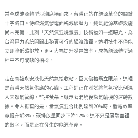
當全球能源轉型浪潮席捲而來，台灣正站在能源革命的關鍵
十字路口。傳統燃氣發電面臨減碳壓力，純氫能源基礎設施
尚未完備，此刻「天然氣混燒氫氣」技術猶如一道曙光，為
台灣電力系統開闢出務實可行的過渡路徑。這項技術不僅能
立即降低碳排放，更可大幅提升發電效率，成為能源轉型過
程中不可或缺的橋樑。
走在高雄永安液化天然氣接收站，巨大儲槽矗立眼前，這裡
是台灣天然氣供應的心臟。工程師正在測試將氫氣按比例混
入天然氣管線，監控螢幕上顯示著混燒後燃氣輪機的運轉數
據。令人振奮的是，當氫氣混合比例達到20%時，發電效率
竟提升近8%，碳排放量同步下降12%。這不只是實驗室裡
的數字，而是正在發生的能源革命。