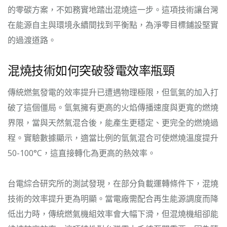
的零碳方案，不如務實地踏出混燒這一步。這項技術讓台灣
在能源自主與環境永續間找到平衡點，為淨零目標鋪設堅實
的過渡道路。
混燒技術如何突破發電效率瓶頸
傳統燃氣發電的效率提升已遭遇物理極限，但氫氣的加入打
破了這個僵局。氫氣擁有更高的火焰傳播速度與更寬的燃燒
界限，當與天然氣混合後，能產生更穩定、更完全的燃燒過
程。實驗數據顯示，適當比例的氫氣混合可使燃燒溫度提升
50-100°C，這直接轉化為更高的熱效率。
台電綜合研究所的測試發現，在部分負載運轉條件下，混燒
技術的效率提升更為明顯。當電廠需配合再生能源調度而降
低出力時，傳統燃氣機組效率會大幅下滑，但混燒機組卻能