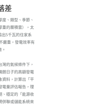
落差
厚度、類型、季節、
厚重的層積雲），太
輸出5千瓦的住家系
較不嚴重，發電效率有
徵。
台灣的氣候條件下，
晴朗日子的高額發電
象資料，計算出「平
發電量評估報告，理
期、穩定的「能源收
網併聯或儲能系統來