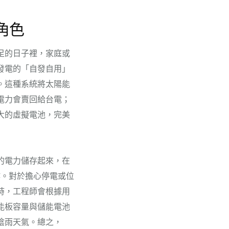
角色
足的日子裡，家庭或
發電的「自發自用」
。這種系統將太陽能
電力會賣回給台電；
大的虛擬電池，完美
的電力儲存起來，在
作。對於擔心停電或位
時，工程師會根據用
能板容量與儲能電池
陰雨天氣。總之，