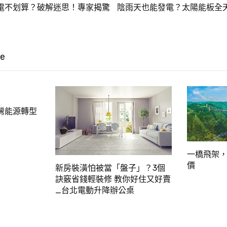
電不划算？破解迷思！專家揭驚
陰雨天也能發電？太陽能板全
ke
灣能源轉型
一橋飛架，
價
新房裝潢怕被當「盤子」？3個
訣竅省錢輕裝修 教你好住又好賣
_台北電動升降辦公桌