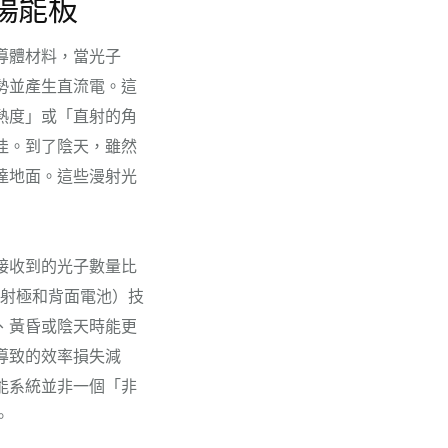
陽能板
導體材料，當光子
勢並產生直流電。這
熱度」或「直射的角
佳。到了陰天，雖然
達地面。這些漫射光
接收到的光子數量比
發射極和背面電池）技
、黃昏或陰天時能更
導致的效率損失減
能系統並非一個「非
。