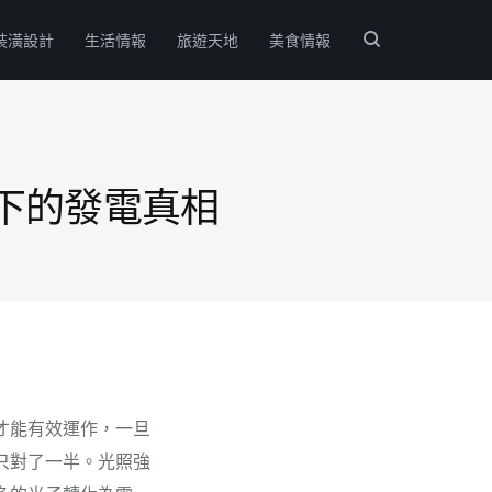
裝潢設計
生活情報
旅遊天地
美食情報
下的發電真相
才能有效運作，一旦
只對了一半。光照強