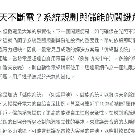
天不斷電？系統規劃與儲能的關鍵
，但發電量大減的事實後，下一個問題便是：如何確保在光照不
？這就凸顯了系統整體規劃與儲能設備的重要性。單純依賴即時
臨電力短缺。因此，最常見且成熟的解決方案是「併網型系統」
相連，當發電量超過自身用電需求時（例如晴天中午），多餘的
如陰天夜晚），則自動從電網購電使用。透過電網作為一個無限
問題，用戶幾乎無感於天氣的變化。
案是加裝「儲能系統」（如鋰電池）。儲能系統可以將晴天多餘
，大幅提升電力的自給自足比例，甚至可達近乎100%的離網運
用戶，儲能系統提供了更高的能源自主性與安全性。在規劃系統
地區的日照分析以及對能源獨立性的要求，來建議最合適的太陽
北部多雨地區，可能會建議配置較大容量的電池，以應對較長的