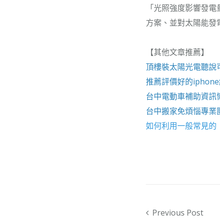
「光照強度影響發電
方案、並對太陽能發
【其他文章推薦】
頂樓裝
太陽光電
聽說
推薦評價好的
iphon
台中電動車
補助資訊
台中搬家
免煩惱專業
如何利用一般常見的
Post navigation
Previous Post