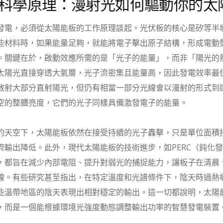
科學原理：漫射光如何驅動你的太
發電，必須從太陽能板的工作原理談起。光伏板的核心是矽等半
些材料時，如果能量足夠，就能將電子擊出原子結構，形成電動
。關鍵在於，啟動效應所需的是「光子的能量」，而非「陽光的
太陽光直接穿透大氣層，光子流密集且能量高，因此發電效率最
散射大部分直射陽光，但仍有相當一部分光線會以漫射的形式到
空的整體亮度，它們的光子同樣具備激發電子的能量。
的天空下，太陽能板依然在接受持續的光子轟擊，只是單位面積
流輸出降低。此外，現代太陽能板的技術進步，如PERC（鈍化
，都旨在減少內部電阻、提升對弱光的捕捉能力，讓板子在清晨
線。有些研究甚至指出，在特定溫度和光譜條件下，陰天時過熱
些溫帶地區的陰天表現出相對穩定的輸出。這一切都說明，太陽
，而是一個能根據環境光強度動態調整輸出功率的智慧發電裝置