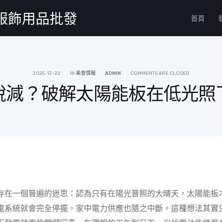
物服飾用品批發
首頁
2025-12-22
IN
美食情報
ADMIN
COMMENTS ARE CLOSED
銳減？破解太陽能板在低光照
存在一個普遍的迷思：認為只有在陽光普照的大晴天，太陽能板
電系統就會完全停擺，家中電力供應也隨之中斷。這種想法其實