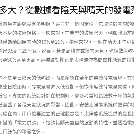
多大？從數據看陰天與晴天的發電
發電量差距究竟有多明顯？這並非一個固定值，它取決於雲層的
板本身的技術規格。一般來說，在典型的濃密陰天（例如降雨前
能僅為晴朗無雲時的10%至25%。舉例來說，一個在晴天正午可
出0.5到1.25千瓦。然而，若是高積雲或薄雲天氣，光線散射
0%至50%甚至更高。這種波動性正是太陽能作為間歇性能源的特
的不是單日陰天的低輸出，而是系統在全年的整體發電表現。在
來連日陰雨時，發電量會進入低谷期。但從年度總發電量來看，
低谷。專業的系統設計師在規劃時，會參考當地長達數十年的氣
已涵蓋了各種天氣狀況的影響。因此，安裝太陽能系統前獲得的
考慮在內。用戶需要建立的正確觀念是：太陽能系統提供的是長
不變的「電力供應」，接納其隨天氣自然波動的特性，並透過電
使用綠能的務實之道。