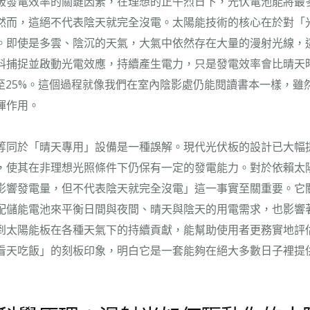
板發電效率的關鍵因素，在理想的正午烈日下，光伏電池能將最
然而，這絕不代表陰天就完全沒電。太陽能技術的核心在於對「
。即使是多雲、陰沉的天氣，大氣中依然存在大量的漫射光線，
料捕捉並啟動光電效應，持續產生電力，只是發電效率會比晴天
%至25%。這個過程就像我們在室內陰影處仍能閱讀書本一樣，雖
揮作用。
等同於「晴天專用」設備是一種誤解。現代光伏板的設計已大幅
，使其在非理想光照條件下仍保有一定的發電能力。對於依賴太
影響發電量，但不代表陰天就完全沒電」這一事實至關重要。它
配儲能電池來平衡日間與夜間、晴天與陰天的用電需求，也影響
到太陽能板在各種天氣下的持續貢獻，能幫助使用者更務實地評
看天吃飯」的刻板印象，明白它是一套能夠在絕大多數日子裡提