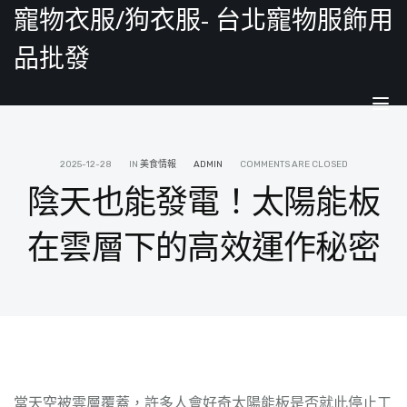
寵物衣服/狗衣服- 台北寵物服飾用
品批發
Tog
nav
2025-12-28
IN
美食情報
ADMIN
COMMENTS ARE CLOSED
陰天也能發電！太陽能板
在雲層下的高效運作秘密
當天空被雲層覆蓋，許多人會好奇太陽能板是否就此停止工