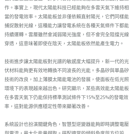
作。事實上，現代太陽能科技已經能夠在多雲天氣下維持相
當的發電效率。太陽能板並非僅依賴直射陽光，它們同樣能
捕捉散射光線，這種能力讓發電系統在各種天氣條件下都能
持續運轉。雲層雖然會減弱陽光強度，但不會完全阻擋光線
穿透，這意味著即使在陰天，太陽能板依然能產生電力。
技術進步讓太陽能板對光譜的敏感度大幅提升，新一代的光
伏材料能夠更有效地轉換不同波長的光能。多晶矽與單晶矽
技術的改良，加上薄膜太陽能電池的發展，使面板在低光照
環境下的表現越來越出色。研究顯示，某些高效能太陽能板
在多雲天氣下仍能保持標準測試條件下15%至25%的發電效
率，這對能源供應穩定性帶來顯著改善。
系統設計也扮演關鍵角色，智慧型逆變器能夠即時調整電壓
與電流，最大化能量擷取。搭配適當的傾斜角度與方位設