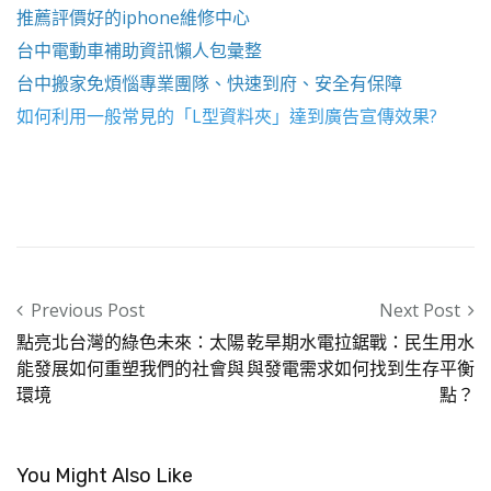
推薦評價好的
iphone維修
中心
台中電動車
補助資訊懶人包彙整
台中搬家
免煩惱專業團隊、快速到府、安全有保障
如何利用一般常見的「
L型資料夾
」達到廣告宣傳效果?
Post navigation
Previous Post
Next Post
點亮北台灣的綠色未來：太陽
乾旱期水電拉鋸戰：民生用水
能發展如何重塑我們的社會與
與發電需求如何找到生存平衡
環境
點？
You Might Also Like