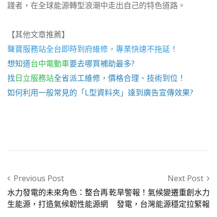
踐者，在全球能源轉型浪潮中走出自己的特色道路。
【其他文章推薦】
聲寶服務站
全台即時到府維修，專業快速不拖延！
想知道
台中電動車
要去哪買補助最多?
找
日立服務站
全省派工維修，價格合理、技術到位！
如何利用一般常見的「
L型資料夾
」達到廣告宣傳效果?
Post navigation
Previous Post
Next Post
水力發電的未來角色：整合再
乾旱警報！氣候變遷重創水力
生能源，打造氣候韌性能源網
發電，台灣能源穩定拉緊報