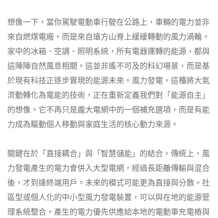
想像一下，當你駕駛電動車行駛在公路上，車輛的電力並非
來自燃煤電廠，而是來自遠方山脊上緩緩轉動的風力渦輪。
家中的冰箱、空調、照明系統，所有電器運轉的能源，都與
這陣陣自然風息相關。這並非遙不可及的科幻場景，而是基
於現有科技正逐步實現的能源未來。風力發電，這種將大氣
流動轉化為電能的技術，正在重新定義我們對「能源自主」
的想像。它不再只是龐大電網中的一個補充選項，而是有能
力成為驅動個人移動與家庭生活的核心動力來源。
關鍵在於「直接耦合」與「智慧儲能」的結合。傳統上，風
力發電產生的電力會併入大型電網，經過長距離傳輸與混合
後，才到達終端用戶。未來的模式可能更為直接與分散。社
區型或個人化的中小型風力發電裝置，可以與在地的能源管
理系統整合。產生的電力優先供應給本地的電動車充電樁與