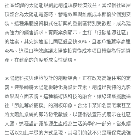
社區整體的太陽能規劃能創造規模經濟效益。當整個社區屋
頂整合為太陽能電廠時，發電效率與維護成本都優於個別安
裝。這種集體投資模式在新興的重劃區特別受歡迎，成為建
商強力的銷售訴求。實際案例顯示，主打「低碳能源社區」
的建案，其完銷速度比同區競品快30%，且客戶推薦率高達
45%。這種口碑效應讓太陽能投資從成本項目轉變為行銷資
產，在建商的角度形成良性循環。
太陽能科技與建築設計的創新結合，正在改寫高端住宅的定
義。建築師將太陽能板轉化為設計元素，創造出獨特的光影
效果與立面表情。這種藝術與科技的融合，讓綠建築擺脫過
往「節能等於簡樸」的刻板印象。台北市某知名豪宅案甚至
將太陽能系統的即時發電數據，以藝術裝置形式展示在社區
大廳，這種設計讓能源生產成為生活美學的一部分。當永續
生活以如此精緻的方式呈現，其吸引的就不只是環保意識強