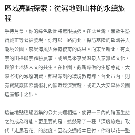
區域亮點探索：從濕地到山林的永續旅
程
手持月票，你的綠色版圖將無限擴張。在北台灣，無數生態
寶藏正等著被發現。你可以一路向北，探訪基隆的望幽谷與
潮境公園，感受海風與保育復育的成果。向東至新北，有貢
寮的田邊聊寮體驗農事，或到烏來享受溫泉與泰雅族文化，
理解土地與人文的共生。在桃園，觀新藻礁的生態導覽、大
溪老街的減廢消費，都是深刻的環境教育課。台北市內，則
有寶藏巖國際藝術村的循環經濟實踐，或走入大安森林公園
這座都市之肺。
這些地點透過密集的公共交通相連，使得一日內的跨區生態
之旅成為可能。更重要的是，這鼓勵了一種「深度旅遊」取
代「走馬看花」的態度。因為交通成本已付，你可以花一整