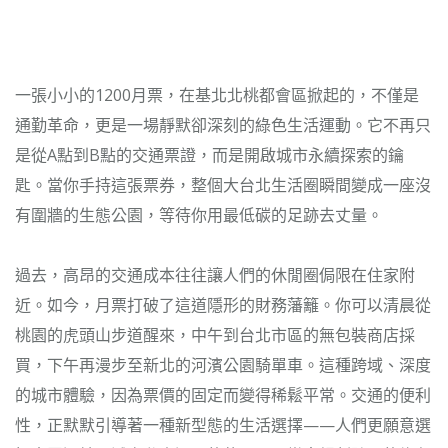
一張小小的1200月票，在基北北桃都會區掀起的，不僅是
通勤革命，更是一場靜默卻深刻的綠色生活運動。它不再只
是從A點到B點的交通票證，而是開啟城市永續探索的鑰
匙。當你手持這張票券，整個大台北生活圈瞬間變成一座沒
有圍牆的生態公園，等待你用最低碳的足跡去丈量。
過去，高昂的交通成本往往讓人們的休閒圈侷限在住家附
近。如今，月票打破了這道隱形的財務藩籬。你可以清晨從
桃園的虎頭山步道醒來，中午到台北市區的無包裝商店採
買，下午再漫步至新北的河濱公園騎單車。這種跨域、深度
的城市體驗，因為票價的固定而變得稀鬆平常。交通的便利
性，正默默引導著一種新型態的生活選擇——人們更願意選