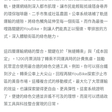
軌。捷運網絡則深入都市肌理，讓市民能輕鬆抵達隱身巷弄
的環保咖啡廳、二手市集或社區農園。公車系統填補了軌道
運輸的縫隙，將綠色觸角延伸至每一個街區。而作為最後一
哩路關鍵的YouBike，則讓人們能真正以慢速、零排放的方
式，深入體驗街區的綠色魅力。
這四層運輸網絡的整合，關鍵在於「無縫轉乘」與「成本固
定」。1200月票消除了轉乘不同運具時的計費焦慮，鼓勵
民眾混合使用最合適的綠色交通工具。例如，你可以搭台鐵
到汐止，轉乘公車上大尖山，回程再騎YouBike探索汐止市
區的黃昏市場。這種複合式的移動模式，最大化了大眾運輸
的效益，也讓探索變得更自由、更具彈性。這套系統證明
了，便捷的綠色交通並非遙不可及的理想，而是可以透過政
策工具與科技整合實現的日常。