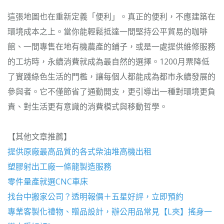
這張地圖也在重新定義「便利」。真正的便利，不應建築在
環境成本之上。當你能輕鬆抵達一間堅持公平貿易的咖啡
館、一間專售在地有機農產的鋪子，或是一處提供維修服務
的工坊時，永續消費就成為最自然的選擇。1200月票降低
了實踐綠色生活的門檻，讓每個人都能成為都市永續發展的
參與者。它不僅節省了通勤開支，更引導出一種對環境更負
責、對生活更有意識的消費模式與移動哲學。
【其他文章推薦】
提供原廠最高品質的各式柴油
堆高機
出租
塑膠射出工廠
一條龍製造服務
零件量產就選
CNC車床
找
台中搬家公司
？透明報價＋五星好評，立即預約
專業客製化禮物、贈品設計，辦公用品常見【
L夾
】搖身一