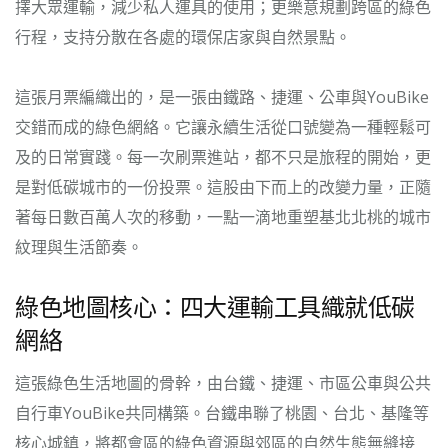
擇大眾運輸，減少私人運具的使用；更樂意規劃跨區的綠色
行程，支持分散在各處的環保店家與自然景點。
這張月票編織出的，是一張由鐵路、捷運、公車與YouBike
交錯而成的綠色網絡。它讓永續生活從口號變為一種輕鬆可
及的日常實踐。每一次刷票進站，都不只是旅程的開始，更
是對低碳城市的一份投票。這股由下而上的改變力量，正隨
著每日數百萬人次的移動，一點一滴地重塑基北北桃的城市
紋理與生活節奏。
綠色地圖核心：四大運輸工具織就低碳
網絡
這張綠色生活地圖的骨幹，由台鐵、捷運、市區公車與公共
自行車YouBike共同構築。台鐵串聯了桃園、台北、基隆等
核心城鎮，將都會區的綠色資源與郊區的自然生態無縫接