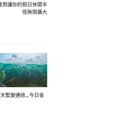
應用讓你的假日休閒半
徑無限擴大
天塹變通途_今日金