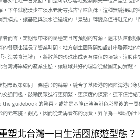
需要匆忙地一日來回，而是可以從容地規劃兩天一夜甚至更長的
羅，下午就能漫步在淡水老街尋找古早味魚酥。這種無縫接軌的
消費模式，讓基隆與淡水從過境的「景點」轉變為值得駐足的「
業者而言，定期票帶來的是穩定且可預期的客源。週末與連假期
畔的餐廳也延長了營業時間。地方創生團隊開始設計串聯兩地的
「河海美食巡禮」，將散落的珍珠串成更有價值的項鍊。這股由
北台灣海岸線的產業生態，讓區域共好的理念從藍圖走向實踐。
定期票政策如同一條隱形的絲線，縫合了基隆港的國際海港形象
的交通門檻，鼓勵民眾進行更頻繁、更深度的探索。這不僅活絡
nd the guidebook 的驚喜，或許是基隆正濱漁港色彩屋後的
謐的老宅院。觀光，因而從走馬看花的消費，昇華為一種理解土
重塑北台灣一日生活圈旅遊型態？