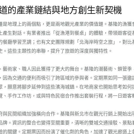
道的產業鏈結與地方創生新契機
僅是地理上的兩個點，更是兩地觀光產業的價值鏈。基隆的漁獲
上產生對話。有業者推出「從漁港到餐桌」的體驗，帶領遊客從
的餐廳學習烹調；也有文史團隊規劃「北海岸時空之旅」，對比
史。這些主題性的串聯，提升了旅遊的深度與獨特性。
、藝術家、職人因此獲得了更大的舞台。基隆的潮藝術、鎖管季
，因為交通的便利而吸引了跨區域的參與者。定期票如同一張邀
眾，願意將腳步延伸到這些濱海城鎮。在地商家也開始思考如何
覽、手作工作坊，或與特色民宿合作推出套裝行程，將一日遊客
府與民間組織加強橫向合作。基隆與新北市在觀光行銷上開始出
品牌。資訊的整合也變得至關重要，清晰的雙城交通接駁、景點
驗的關鍵。定期票因而扮演了催化劑的角色，加速了觀光廊道上