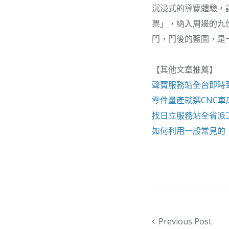
沉浸式的導覽體驗，
票」，納入周邊的九
門，門後的藍圖，是
【其他文章推薦】
聲寶服務站
全台即時
零件量產就選
CNC車
找
日立服務站
全省派
如何利用一般常見的
Post navigation
Previous Post