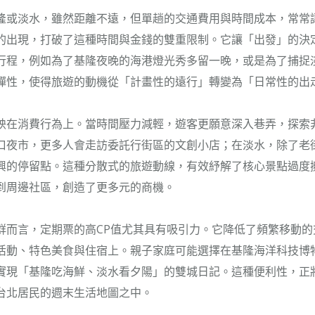
隆或淡水，雖然距離不遠，但單趟的交通費用與時間成本，常常
的出現，打破了這種時間與金錢的雙重限制。它讓「出發」的決
行程，例如為了基隆夜晚的海港燈光秀多留一晚，或是為了捕捉
彈性，使得旅遊的動機從「計畫性的遠行」轉變為「日常性的出
映在消費行為上。當時間壓力減輕，遊客更願意深入巷弄，探索
口夜市，更多人會走訪委託行街區的文創小店；在淡水，除了老
興的停留點。這種分散式的旅遊動線，有效紓解了核心景點過度
到周邊社區，創造了更多元的商機。
群而言，定期票的高CP值尤其具有吸引力。它降低了頻繁移動的
活動、特色美食與住宿上。親子家庭可能選擇在基隆海洋科技博
實現「基隆吃海鮮、淡水看夕陽」的雙城日記。這種便利性，正
台北居民的週末生活地圖之中。