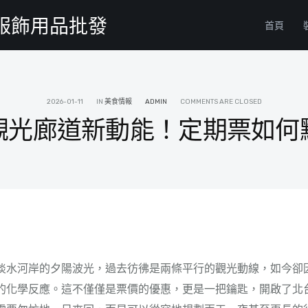
物服飾用品批發
首頁
2026-01-11
IN
美食情報
ADMIN
COMMENTS ARE CLOSED
觀光廊道新動能！定期票如何
淡水河岸的夕陽波光，過去彷彿是兩條平行的觀光動線，如今卻
的化學反應。這不僅僅是票價的優惠，更是一把鑰匙，開啟了北