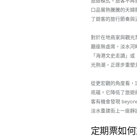
旅遊模式。旅客不再
口品嘗熱騰騰的天婦
了遊客的旅行節奏與
對於在地商家與觀光
廳座無虛席，淡水河
「海港文史走讀」或
光熱潮，正逐步重塑
從更宏觀的角度看，
底蘊。它降低了旅遊
客有機會發現 beyo
淡水重建街上一座靜
定期票如何