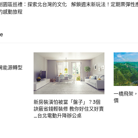
創園區巡禮：探索北台灣的文化
解鎖週末新玩法！定期票彈性
的感動旅程
ke
灣能源轉型
一橋飛架，
價
新房裝潢怕被當「盤子」？3個
訣竅省錢輕裝修 教你好住又好賣
_台北電動升降辦公桌