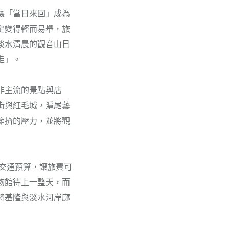
讓「當日來回」成為
定變得輕而易舉，旅
淡水清晨的觀音山日
走」。
非主流的景點與店
街與紅毛城，滬尾藝
擁擠的壓力，並將觀
交通預算，讓旅費可
物館待上一整天，而
將基隆與淡水河岸廊