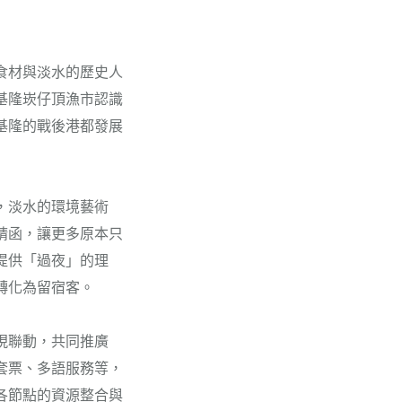
食材與淡水的歷史人
基隆崁仔頂漁市認識
基隆的戰後港都發展
，淡水的環境藝術
請函，讓更多原本只
提供「過夜」的理
轉化為留宿客。
現聯動，共同推廣
套票、多語服務等，
各節點的資源整合與