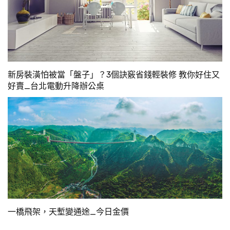
新房裝潢怕被當「盤子」？3個訣竅省錢輕裝修 教你好住又
好賣_台北電動升降辦公桌
一橋飛架，天塹變通途_今日金價