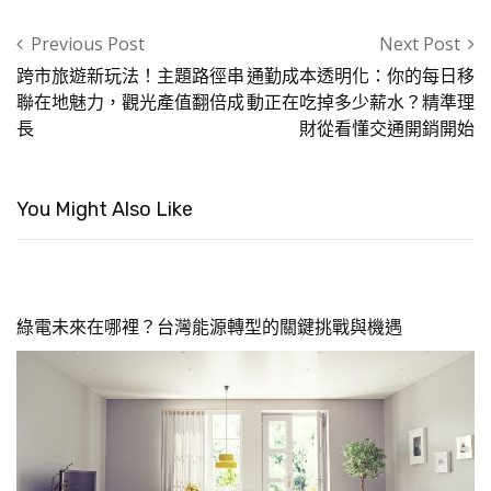
Post navigation
Previous Post
Next Post
跨市旅遊新玩法！主題路徑串
通勤成本透明化：你的每日移
聯在地魅力，觀光產值翻倍成
動正在吃掉多少薪水？精準理
長
財從看懂交通開銷開始
You Might Also Like
綠電未來在哪裡？台灣能源轉型的關鍵挑戰與機遇