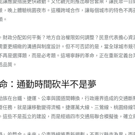
能讓應變措施更快啟動。文化觀光則推出聯合套票，讓民眾一日
景，晚上體驗桃園夜市。這種跨域合作，讓每個城市的特色不再
項。
。財政分配如何平衡？地方自治權限如何調整？民意代表擔心資
需要更細緻的溝通與制度設計。但不可否認的是，當全球城市競
不再是選擇題，而是必考題。這場寧靜的革命，正在重新定義台
活品質。
命：通勤時間砍半不是夢
勤族在台鐵、捷運、公車與國道間轉換，行政邊界造成的交通斷
要任務，就是讓移動變得流暢。捷運萬大線、三鶯線、桃園綠線
。這些不是孤立的建設，而是經過四市交通局聯合模擬後，確立
路」的整合。未來，公車路線將重新規劃，不再以縣市為界，而