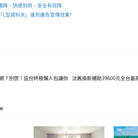
團隊、快速到府、安全有保障
「
L型資料夾
」達到廣告宣傳效果?
上網？別慌！這份終極懶人包讓你
汰舊換新補助39600元全台
ke