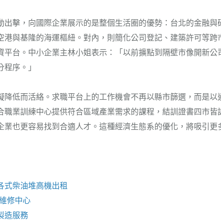
動出擊，向國際企業展示的是整個生活圈的優勢：台北的金融與
空港與基隆的海運樞紐。對內，則簡化公司登記、建築許可等跨
資平台。中小企業主林小姐表示：「以前擴點到隔壁市像開新公
分程序。」
礙降低而活絡。求職平台上的工作機會不再以縣市篩選，而是以
合職業訓練中心提供符合區域產業需求的課程，結訓證書四市皆
企業也更容易找到合適人才。這種經濟生態系的優化，將吸引更
各式柴油
堆高機
出租
e維修
中心
製造服務