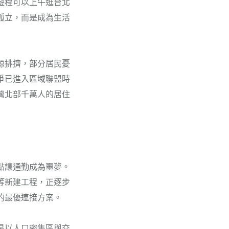
遊程可以上午逛台北
孤立，而是成為生活
源排擠，部分居民憂
爭已進入區域聯盟時
灣北部千萬人的居住
點讓通勤成為噩夢。
等新建工程，正逐步
的最優連接方案。
是以人口密集區與交