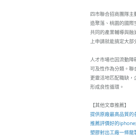
四市聯合招商團隊主
造聚落、桃園的國際
共同的產業輔導與融
上申請就能搞定大部
人才市場也因流動障
可及性作為分類。聯
更靈活地匹配職缺，
形成良性循環。
【其他文章推薦】
提供原廠最高品質的
推薦評價好的
iphon
塑膠射出工廠
一條龍