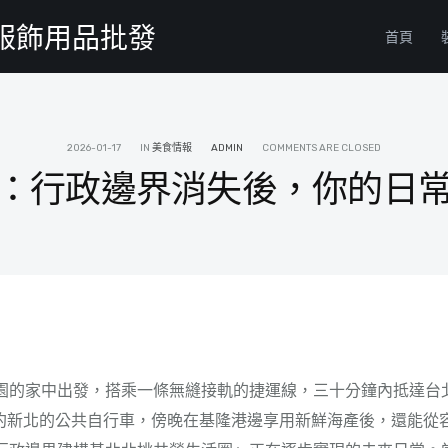
物服飾用品批發
首頁
2026-01-17
IN
美食情報
ADMIN
COMMENTS ARE CLOSED
：行政邊界消失後，你的日
園的家中出發，搭乘一條無縫接軌的捷運線，三十分鐘內抵達台
預約新北的公共自行車，傍晚在基隆港邊享用新鮮海產後，還能從