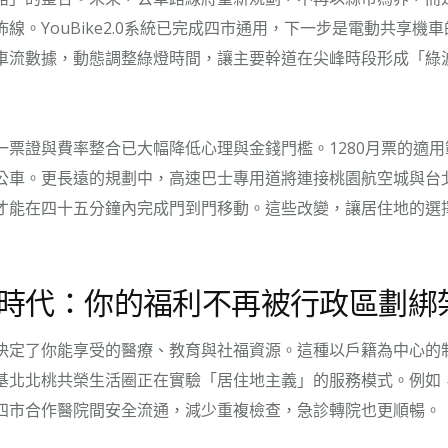
線。YouBike2.0系統已完成四市通用，下一步是電動共享機
車流數據，動態調整綠燈時間，讓主要幹道在尖峰時段形成「綠
一票證與費率整合已大幅降低心理與金錢門檻。1280月票的適
公車。更長遠的規劃中，高速巴士專用道將連接桃園航空城與台
才能在四十五分鐘內完成門到門移動。這些改變，讓居住地的選
時代：你的福利不再被行政區劃綁
決定了你能享受的醫療、教育與社福資源。這種以戶籍為中心的
基北北桃共榮生活圈正在實驗「居住地主義」的服務模式。例如
四市合作醫院間安全流通，減少重複檢查，急診轉院也更順暢。