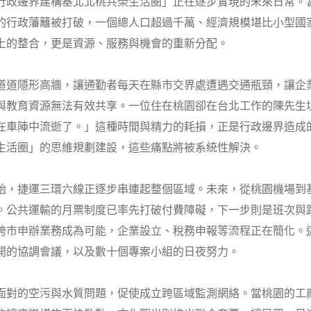
行政邊界建構基北北桃共榮生活圈」正在逐步實現的未來日常。
的行政藩籬被打破，一個總人口超過千萬、經濟規模堪比小型國
上的整合，更是資源、服務與機會的重新分配。
道道隱形高牆，讓通勤者每天在縣市交界處遭遇交通瓶頸，讓企
與教育資源無法有效共享。一位住在桃園卻在台北工作的陳先生
在車陣中流逝了。」這種時間與精力的耗損，正是行政邊界造成
生活圈」的思維規劃建設，這些痛點將被系統性解決。
始，捷運三環六線正逐步串連起整個區域。未來，從桃園機場到
。公共運輸的月票制度已率先打破付費障礙，下一步則是班次與
跨市申辦業務成為可能，企業設立、稅務申報等流程正在簡化。
開的協調會議，以及數十個專案小組的日夜努力。
面對的空污與水質問題，促使成立跨區域監測網絡。當桃園的工