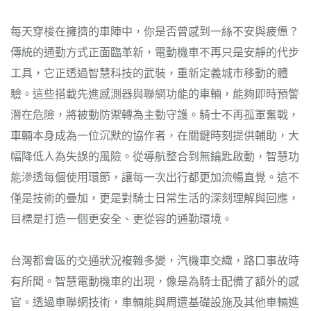
每天穿梭在擁擠的車陣中，你是否曾感到一絲不安與疲憊？
傳統的通勤方式正面臨革新，電動機車不再只是安靜的代步
工具，它正透過智慧科技的武裝，重新定義城市移動的體
驗。這些搭載先進感測器與聯網功能的車輛，能夠即時預警
潛在危險，將被動防禦轉為主動守護。騎士不再孤軍奮戰，
車輛本身成為一位沉默的協作者，在關鍵時刻提供輔助，大
幅降低人為失誤的風險。從導航整合到無鑰匙啟動，智慧功
能滲透每個使用環節，讓每一次出行都更加流暢直覺。這不
僅是技術的疊加，更是對騎士日常生活的深刻理解與回應，
目標是打造一個更安全、更從容的通勤環境。
台灣都會區的交通狀況複雜多變，汽機車交織，路口事故時
有所聞。智慧電動機車的出現，像是為騎士配備了額外的感
官。透過車聯網技術，車輛能與周遭基礎設施及其他車輛進