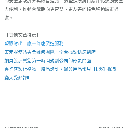
的安全駕駛評分與改善建議。這些進展將持續深化通勤安全
與便利，推動台灣朝向更智慧、更友善的綠色移動城市邁
進。
【其他文章推薦】
塑膠射出工廠
一條龍製造服務
東元服務站
專業維修團隊，全台據點快速到府！
網頁設計
幫您第一時間規劃公司的形象門面
專業客製化禮物、贈品設計，辦公用品常見【
L夾
】搖身一
變大受好評!!