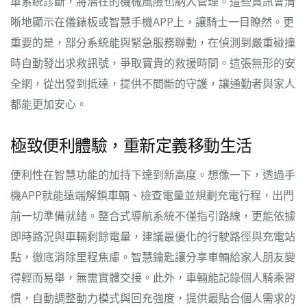
車系統診斷，將潛在的機械風險也納入管理。這些資訊會清
晰地顯示在儀錶板或智慧手機APP上，讓騎士一目瞭然。更
重要的是，部分系統能與緊急服務聯動，在偵測到嚴重碰撞
時自動發出求救訊號，爭取寶貴的救援時間。這張無形的安
全網，從出發到抵達，提供不間斷的守護，讓通勤者與家人
都能更加安心。
極致便利體驗，重新定義移動生活
便利性在智慧功能的加持下達到新高度。想像一下，透過手
機APP就能遠端解鎖車輛、檢查電量並規劃充電行程，出門
前一切準備就緒。整合式導航系統不僅指引路線，更能依據
即時路況與車輛剩餘電量，建議最優化的行駛路徑與充電站
點，徹底消除里程焦慮。智慧鑰匙讓分享車輛給家人朋友變
得輕而易舉，無需實體交接。此外，車輛能記錄個人騎乘習
慣，自動調整動力模式與回充強度，提供最貼合個人需求的