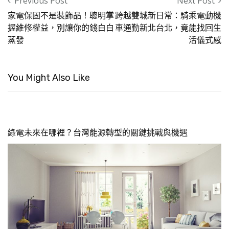
Post navigation
Previous Post
Next Post
家電保固不是裝飾品！聰明掌
跨越雙城新日常：騎乘電動機
握維修權益，別讓你的錢白白
車通勤新北台北，竟能找回生
蒸發
活儀式感
You Might Also Like
綠電未來在哪裡？台灣能源轉型的關鍵挑戰與機遇