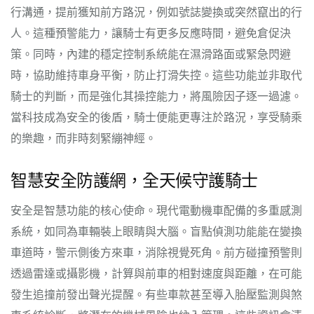
行溝通，提前獲知前方路況，例如號誌變換或突然竄出的行
人。這種預警能力，讓騎士有更多反應時間，避免倉促決
策。同時，內建的穩定控制系統能在濕滑路面或緊急閃避
時，協助維持車身平衡，防止打滑失控。這些功能並非取代
騎士的判斷，而是強化其操控能力，將風險因子逐一過濾。
當科技成為安全的後盾，騎士便能更專注於路況，享受騎乘
的樂趣，而非時刻緊繃神經。
智慧安全防護網，全天候守護騎士
安全是智慧功能的核心使命。現代電動機車配備的多重感測
系統，如同為車輛裝上眼睛與大腦。盲點偵測功能能在變換
車道時，警示側後方來車，消除視覺死角。前方碰撞預警則
透過雷達或攝影機，計算與前車的相對速度與距離，在可能
發生追撞前發出聲光提醒。有些車款甚至導入胎壓監測與煞