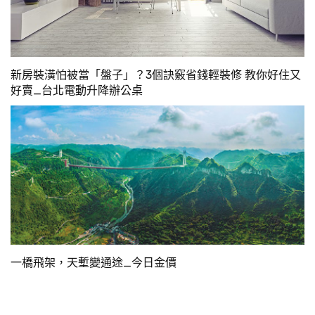
新房裝潢怕被當「盤子」？3個訣竅省錢輕裝修 教你好住又
好賣_台北電動升降辦公桌
一橋飛架，天塹變通途_今日金價