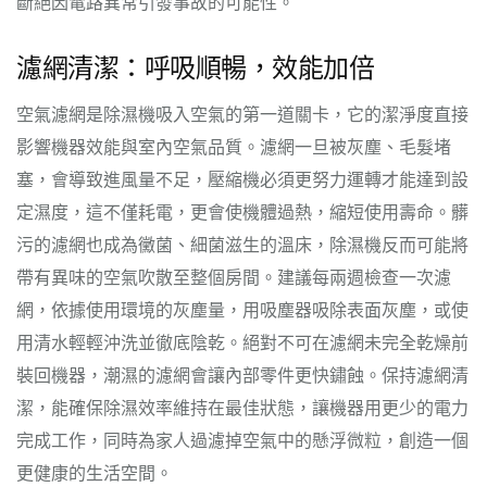
斷絕因電路異常引發事故的可能性。
濾網清潔：呼吸順暢，效能加倍
空氣濾網是除濕機吸入空氣的第一道關卡，它的潔淨度直接
影響機器效能與室內空氣品質。濾網一旦被灰塵、毛髮堵
塞，會導致進風量不足，壓縮機必須更努力運轉才能達到設
定濕度，這不僅耗電，更會使機體過熱，縮短使用壽命。髒
污的濾網也成為黴菌、細菌滋生的溫床，除濕機反而可能將
帶有異味的空氣吹散至整個房間。建議每兩週檢查一次濾
網，依據使用環境的灰塵量，用吸塵器吸除表面灰塵，或使
用清水輕輕沖洗並徹底陰乾。絕對不可在濾網未完全乾燥前
裝回機器，潮濕的濾網會讓內部零件更快鏽蝕。保持濾網清
潔，能確保除濕效率維持在最佳狀態，讓機器用更少的電力
完成工作，同時為家人過濾掉空氣中的懸浮微粒，創造一個
更健康的生活空間。