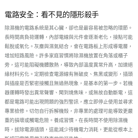
電路安全：看不見的隱形殺手
除濕機的電路系統是其心臟，卻也是最容易被忽略的環節。
長時間高負荷運轉，內部電線與元件會逐漸老化，接點可能
鬆脫或氧化。灰塵與濕氣結合，會在電路板上形成導電層，
增加短路風險。許多家庭習慣將除濕機放置在角落或櫃子
旁，這可能阻礙機體散熱，導致內部溫度異常升高，加速絕
緣材料劣化。定期檢查電源線有無破皮、焦黑或變形，插頭
與插座是否緊密接觸且無過熱現象，是基本的第一步。若機
器運轉時發出異常聲響、聞到燒焦味，或無故自動斷電，這
都是電路可能出現問題的強烈警訊，應立即停止使用並尋求
專業檢修。切勿自行拆解機殼，非專業的處理可能導致更嚴
重的損壞或觸電危險。養成習慣，在長時間不使用除濕機
時，拔除電源插頭，這能減少待機電力消耗，更能從根本上