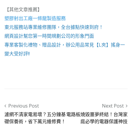
【其他文章推薦】
塑膠射出工廠
一條龍製造服務
東元服務站
專業維修團隊，全台據點快速到府！
網頁設計
幫您第一時間規劃公司的形象門面
專業客製化禮物、贈品設計，辦公用品常見【
L夾
】搖身一
變大受好評!!
Post navigation
Previous Post
Next Post
濾網不清家電易壞？五分鐘基
電路板燒毀噩夢終結！台灣家
礎保養術，省下萬元維修費！
庭必學的電器保護神技