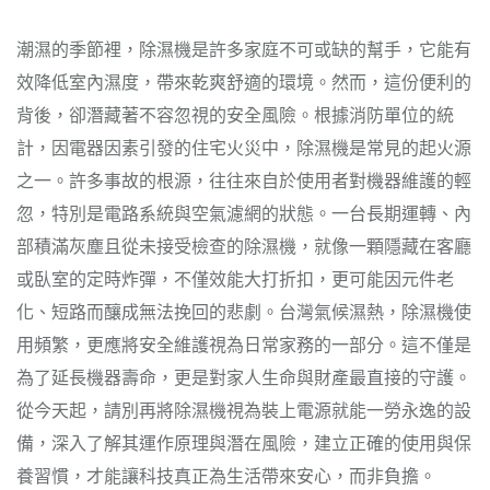
潮濕的季節裡，除濕機是許多家庭不可或缺的幫手，它能有
效降低室內濕度，帶來乾爽舒適的環境。然而，這份便利的
背後，卻潛藏著不容忽視的安全風險。根據消防單位的統
計，因電器因素引發的住宅火災中，除濕機是常見的起火源
之一。許多事故的根源，往往來自於使用者對機器維護的輕
忽，特別是電路系統與空氣濾網的狀態。一台長期運轉、內
部積滿灰塵且從未接受檢查的除濕機，就像一顆隱藏在客廳
或臥室的定時炸彈，不僅效能大打折扣，更可能因元件老
化、短路而釀成無法挽回的悲劇。台灣氣候濕熱，除濕機使
用頻繁，更應將安全維護視為日常家務的一部分。這不僅是
為了延長機器壽命，更是對家人生命與財產最直接的守護。
從今天起，請別再將除濕機視為裝上電源就能一勞永逸的設
備，深入了解其運作原理與潛在風險，建立正確的使用與保
養習慣，才能讓科技真正為生活帶來安心，而非負擔。