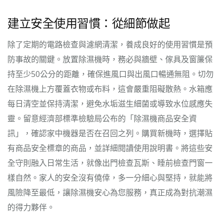
建立安全使用習慣：從細節做起
除了定期的電路檢查與濾網清潔，養成良好的使用習慣是預
防事故的關鍵。放置除濕機時，務必與牆壁、傢具及窗簾保
持至少50公分的距離，確保進風口與出風口暢通無阻。切勿
在除濕機上方覆蓋衣物或布料，這會嚴重阻礙散熱。水箱應
每日清空並保持清潔，避免水垢滋生細菌或導致水位感應失
靈。留意經濟部標準檢驗局公布的「除濕機商品安全資
訊」，確認家中機器是否在召回之列。購買新機時，選擇貼
有商品安全標章的商品，並詳細閱讀使用說明書。將這些安
全守則融入日常生活，就像出門檢查瓦斯、睡前檢查門窗一
樣自然。家人的安全沒有僥倖，多一分細心與堅持，就能將
風險降至最低，讓除濕機安心為您服務，真正成為對抗潮濕
的得力夥伴。