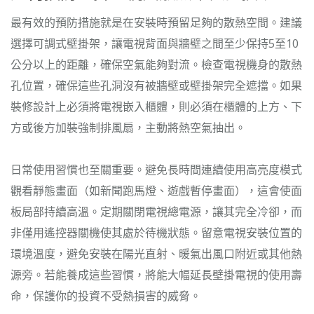
最有效的預防措施就是在安裝時預留足夠的散熱空間。建議
選擇可調式壁掛架，讓電視背面與牆壁之間至少保持5至10
公分以上的距離，確保空氣能夠對流。檢查電視機身的散熱
孔位置，確保這些孔洞沒有被牆壁或壁掛架完全遮擋。如果
裝修設計上必須將電視嵌入櫃體，則必須在櫃體的上方、下
方或後方加裝強制排風扇，主動將熱空氣抽出。
日常使用習慣也至關重要。避免長時間連續使用高亮度模式
觀看靜態畫面（如新聞跑馬燈、遊戲暫停畫面），這會使面
板局部持續高溫。定期關閉電視總電源，讓其完全冷卻，而
非僅用遙控器關機使其處於待機狀態。留意電視安裝位置的
環境溫度，避免安裝在陽光直射、暖氣出風口附近或其他熱
源旁。若能養成這些習慣，將能大幅延長壁掛電視的使用壽
命，保護你的投資不受熱損害的威脅。