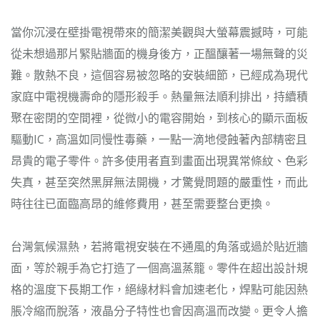
當你沉浸在壁掛電視帶來的簡潔美觀與大螢幕震撼時，可能
從未想過那片緊貼牆面的機身後方，正醞釀著一場無聲的災
難。散熱不良，這個容易被忽略的安裝細節，已經成為現代
家庭中電視機壽命的隱形殺手。熱量無法順利排出，持續積
聚在密閉的空間裡，從微小的電容開始，到核心的顯示面板
驅動IC，高溫如同慢性毒藥，一點一滴地侵蝕著內部精密且
昂貴的電子零件。許多使用者直到畫面出現異常條紋、色彩
失真，甚至突然黑屏無法開機，才驚覺問題的嚴重性，而此
時往往已面臨高昂的維修費用，甚至需要整台更換。
台灣氣候濕熱，若將電視安裝在不通風的角落或過於貼近牆
面，等於親手為它打造了一個高溫蒸籠。零件在超出設計規
格的溫度下長期工作，絕緣材料會加速老化，焊點可能因熱
脹冷縮而脫落，液晶分子特性也會因高溫而改變。更令人擔