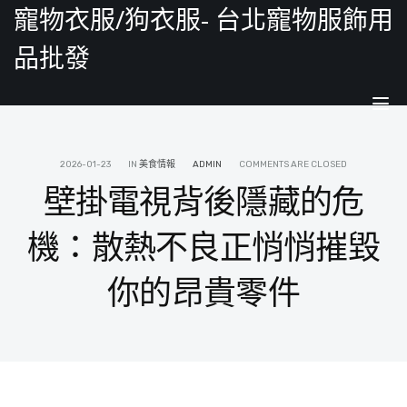
寵物衣服/狗衣服- 台北寵物服飾用
品批發
Tog
nav
2026-01-23
IN
美食情報
ADMIN
COMMENTS ARE CLOSED
壁掛電視背後隱藏的危
機：散熱不良正悄悄摧毀
你的昂貴零件