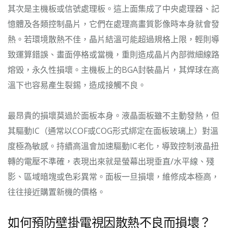
其次是主機板或信號處理板。這上面集成了中央處理器、記
憶體及各類控制晶片，它們在處理高畫質影像時本身就會發
熱。若環境散熱不佳，晶片結溫可能超過規格上限，輕則導
致運算錯誤、畫面停格或當機，重則造成晶片內部微細線路
熔毀，永久性損壞。主機板上的BGA封裝晶片，其焊球在高
溫下也容易產生裂錫，造成接觸不良。
最昂貴的損壞莫過於面板本身。液晶面板雖不主動發熱，但
其驅動IC（通常以COF或COG形式綁定在面板玻璃上）對溫
度極為敏感。持續高溫會加速驅動IC老化，導致控制液晶扭
轉的電壓不準確，表現出來就是螢幕出現垂直/水平線、殘
影、區域暗塊或色彩異常。面板一旦損壞，維修成本極高，
往往接近購置新機的價格。
如何預防壁掛電視因散熱不良而損壞？