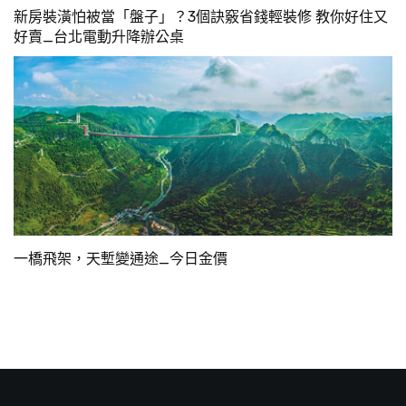
新房裝潢怕被當「盤子」？3個訣竅省錢輕裝修 教你好住又
好賣_台北電動升降辦公桌
一橋飛架，天塹變通途_今日金價