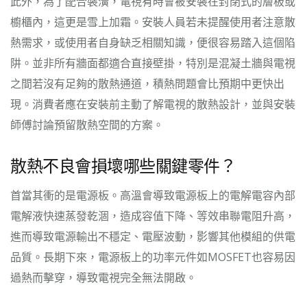
此外，為了配合裝潢，電視有時會被安裝在封閉式的層板或
櫥櫃內，這更是雪上加霜。安裝人員若未提醒使用者注意散
熱需求，或使用者自身缺乏相關知識，便很容易踏入這個陷
阱。並非所有牆面都適合直接壁掛，特別是混凝土牆與電視
之間若沒有足夠的散熱通道，積熱問題會比預期中更快出
現。消費者應在安裝前主動了解電視的散熱設計，並與安裝
師傅討論預留散熱空間的方案。
散熱不良會損壞哪些關鍵零件？
首當其衝的是電源板。高溫會導致電源板上的電解電容內部
電解液快速蒸發乾涸，造成容值下降、等效串聯電阻升高，
進而導致電源輸出不穩定、電壓波動，影響其他模組的供電
品質。長期下來，電源板上的功率元件如MOSFET也容易因
過熱而擊穿，導致電視完全無法開啟。