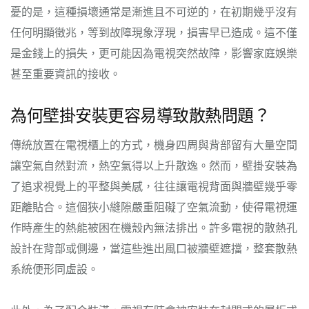
憂的是，這種損壞通常是漸進且不可逆的，在初期幾乎沒有
任何明顯徵兆，等到故障現象浮現，損害早已造成。這不僅
是金錢上的損失，更可能因為電視突然故障，影響家庭娛樂
甚至重要資訊的接收。
為何壁掛安裝更容易導致散熱問題？
傳統放置在電視櫃上的方式，機身四周與背部留有大量空間
讓空氣自然對流，熱空氣得以上升散逸。然而，壁掛安裝為
了追求視覺上的平整與美感，往往讓電視背面與牆壁幾乎零
距離貼合。這個狹小縫隙嚴重阻礙了空氣流動，使得電視運
作時產生的熱能被困在機殼內無法排出。許多電視的散熱孔
設計在背部或側邊，當這些進出風口被牆壁遮擋，整套散熱
系統便形同虛設。