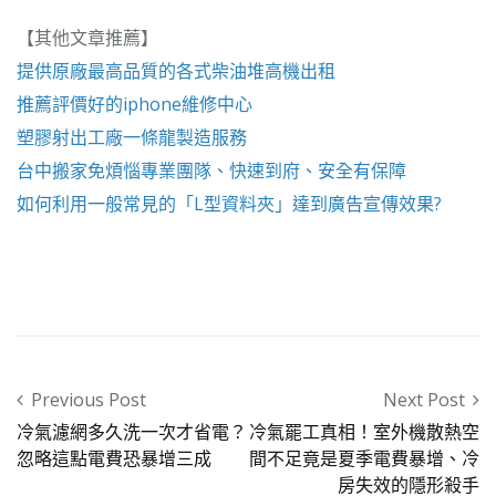
【其他文章推薦】
提供原廠最高品質的各式柴油
堆高機
出租
推薦評價好的
iphone維修
中心
塑膠射出工廠
一條龍製造服務
台中搬家
免煩惱專業團隊、快速到府、安全有保障
如何利用一般常見的「
L型資料夾
」達到廣告宣傳效果?
Post navigation
Previous Post
Next Post
冷氣濾網多久洗一次才省電？
冷氣罷工真相！室外機散熱空
忽略這點電費恐暴增三成
間不足竟是夏季電費暴增、冷
房失效的隱形殺手