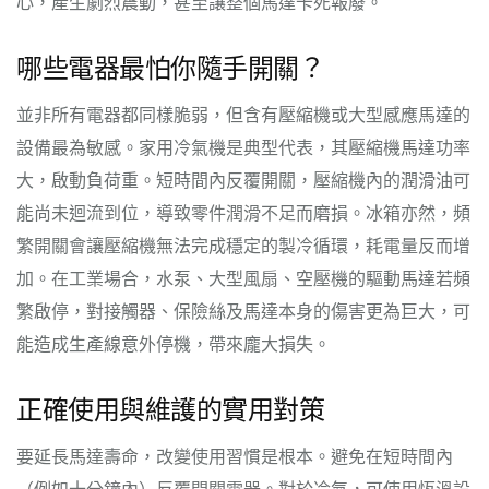
心，產生劇烈震動，甚至讓整個馬達卡死報廢。
哪些電器最怕你隨手開關？
並非所有電器都同樣脆弱，但含有壓縮機或大型感應馬達的
設備最為敏感。家用冷氣機是典型代表，其壓縮機馬達功率
大，啟動負荷重。短時間內反覆開關，壓縮機內的潤滑油可
能尚未迴流到位，導致零件潤滑不足而磨損。冰箱亦然，頻
繁開關會讓壓縮機無法完成穩定的製冷循環，耗電量反而增
加。在工業場合，水泵、大型風扇、空壓機的驅動馬達若頻
繁啟停，對接觸器、保險絲及馬達本身的傷害更為巨大，可
能造成生產線意外停機，帶來龐大損失。
正確使用與維護的實用對策
要延長馬達壽命，改變使用習慣是根本。避免在短時間內