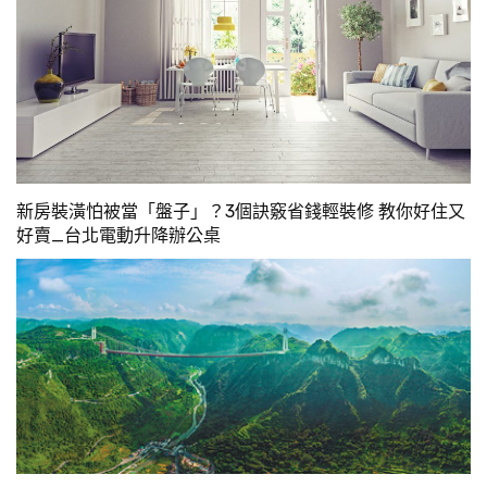
新房裝潢怕被當「盤子」？3個訣竅省錢輕裝修 教你好住又
好賣_台北電動升降辦公桌