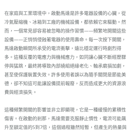
在家庭與工業環境中，啟動馬達是許多電器設備的心臟，從
冷氣壓縮機、冰箱到工廠的機械設備，都依賴它來驅動。然
而，一個常見卻容易被忽略的操作習慣——頻繁地開關這些
設備——正悄悄侵蝕著電器的使用壽命。每一次按下開關，
馬達啟動瞬間所承受的電流衝擊，遠比穩定運行時劇烈得
多。這種反覆的電應力與機械應力，如同讓心臟不斷經歷驟
停與猛跳，最終將導致內部繞組絕緣老化、軸承磨損加劇，
甚至使保護裝置失效。許多使用者誤以為隨手關閉是節能美
德，卻不知這可能讓設備提前報廢，反而造成更大的資源浪
費與經濟損失。
這種頻繁開關的影響並非立即顯現，它是一種緩慢的累積性
傷害。在啟動的剎那，馬達需要克服靜止慣性，電流可能飆
升至額定值的5到7倍，這個過程雖然短暫，但產生的熱量與