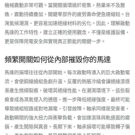
機械震動非常可觀。當開關循環過於密集，熱量來不及散
逸，震動持續疊加，關鍵零部件的疲勞壽命便急速縮短。台
灣氣候潮濕，更容易加速絕緣材料的劣化。因此，理解啟動
馬達的工作特性，建立正確的使用觀念，不僅是維護設備，
更是保障用電安全與實現真正節能的關鍵一步。
頻繁開關如何從內部摧毀你的馬達
馬達的損壞往往從內部開始。每次啟動時湧入的巨大啟動電
流，會使銅線繞組急劇升溫。反覆的熱脹冷縮會讓絕緣漆逐
漸產生微細裂痕，破壞其絕緣性能。在潮濕環境下，這些裂
痕會成為濕氣侵入的通道，進一步降低絕緣強度，最終可能
導致繞組短路或對地漏電，引發故障。軸承同樣是受害者，
啟動瞬間的強大扭力與衝擊負載，會加速滾珠與軌道面的磨
損，產生間隙與異音。長期下來，軸承損壞可能導致轉子偏