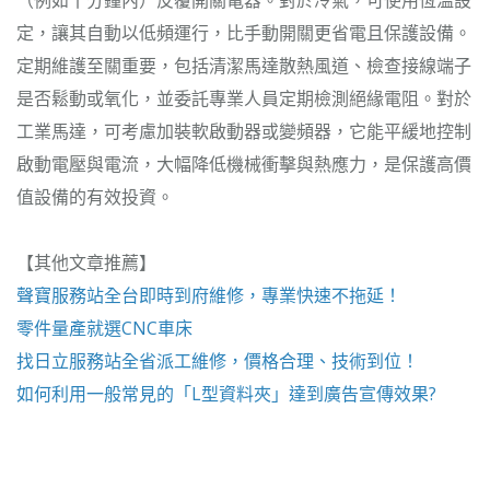
（例如十分鐘內）反覆開關電器。對於冷氣，可使用恆溫設
定，讓其自動以低頻運行，比手動開關更省電且保護設備。
定期維護至關重要，包括清潔馬達散熱風道、檢查接線端子
是否鬆動或氧化，並委託專業人員定期檢測絕緣電阻。對於
工業馬達，可考慮加裝軟啟動器或變頻器，它能平緩地控制
啟動電壓與電流，大幅降低機械衝擊與熱應力，是保護高價
值設備的有效投資。
【其他文章推薦】
聲寶服務站
全台即時到府維修，專業快速不拖延！
零件量產就選
CNC車床
找
日立服務站
全省派工維修，價格合理、技術到位！
如何利用一般常見的「
L型資料夾
」達到廣告宣傳效果?