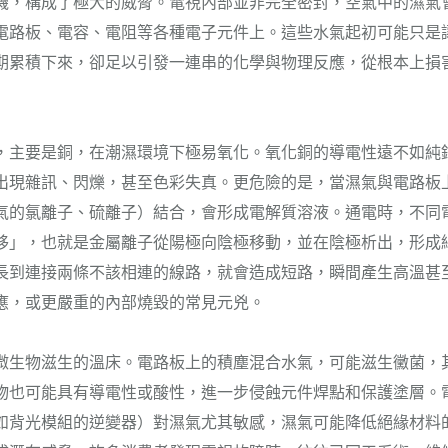
機，構成了極大的威脅。電視內部並非完全密封，空氣中的濕氣
電路板、電容、電阻等各種電子元件上。這些水氣起初可能只是
期累積下來，卻足以引發一連串的化學與物理反應，從根本上損
，主要是銅，在潮濕環境下極易氧化。氧化銅的導電性遠不如純
出現雜訊、閃爍，甚至色彩失真。更危險的是，當濕氣與電路板
氣的氯離子、硫離子）結合，會形成電解質溶液。通電時，不同
移」，也就是金屬離子從陽極向陰極移動，並在陰極析出，形成
長到連接兩條不該相連的線路，就會造成短路，瞬間產生高溫甚
應，或更嚴重的內部燒毀的常見元兇。
微生物滋生的溫床。電路板上的積塵混合水氣，可能滋生黴菌，
物也可能具有導電性或酸性，進一步侵蝕元件焊點和保護塗層。
如背光模組的逆變器）對濕氣尤其敏感，濕氣可能降低絕緣材料