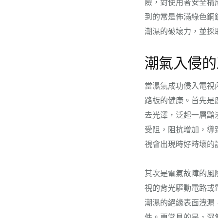
險，對使用者安全構
到的常是佈滿綠色銅
潮濕的破壞力，並採
潮氣入侵的
當濕氣成功侵入電視
路板的健康。首先是
去光澤，泛起一層黯
受阻，阻抗增加，導
視會出現時好時壞的
其次是電氣故障的風
視的背光驅動電路或
潮濕的絕緣表面洩漏
件。更常見的是，濕