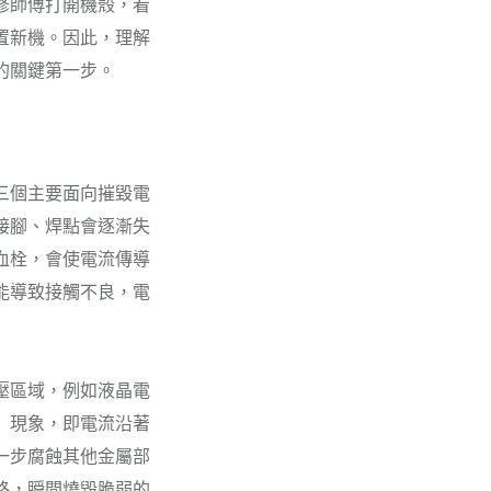
修師傅打開機殼，看
置新機。因此，理解
的關鍵第一步。
三個主要面向摧毀電
接腳、焊點會逐漸失
血栓，會使電流傳導
能導致接觸不良，電
壓區域，例如液晶電
」現象，即電流沿著
一步腐蝕其他金屬部
路，瞬間燒毀脆弱的