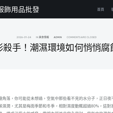
物服飾用品批發
首頁
2026-01-24
IN
美食情報
ADMIN
COMMENTS ARE CLOSED
形殺手！潮濕環境如何悄悄腐
廳角落，你可能從未想過，空氣中那些看不見的水分子，正日夜
候濕潤，尤其是梅雨季節和冬季，相對濕度動輒超過80%，這對