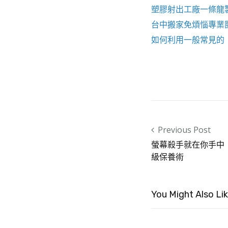
塑膠射出工廠
一條龍
台中搬家
免煩惱專業
如何利用一般常見的
Post navigation
Previous Post
螢幕殺手就在你手中
級保養術
You Might Also Li