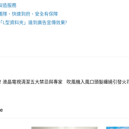
製造服務
團隊、快速到府、安全有保障
「
L型資料夾
」達到廣告宣傳效果?
！液晶電視清潔五大禁忌與專家
吹風機入風口頭髮纏繞引發火
ke