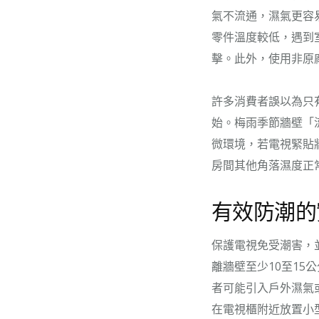
氣不流通，濕氣更容
零件溫度較低，遇到
擊。此外，使用非原
許多消費者誤以為只
始。梅雨季節牆壁「
微環境，若電視緊貼
房間其他角落濕度正
有效防潮的
保護電視免受潮害，
離牆壁至少10至1
者可能引入戶外濕氣
在電視櫃附近放置小