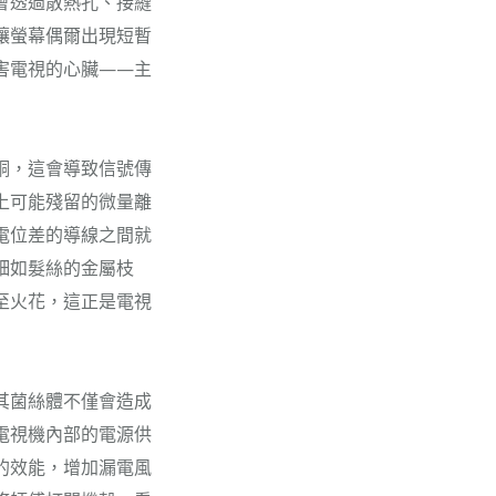
會透過散熱孔、接縫
讓螢幕偶爾出現短暫
害電視的心臟——主
銅，這會導致信號傳
上可能殘留的微量離
電位差的導線之間就
細如髮絲的金屬枝
至火花，這正是電視
其菌絲體不僅會造成
電視機內部的電源供
的效能，增加漏電風