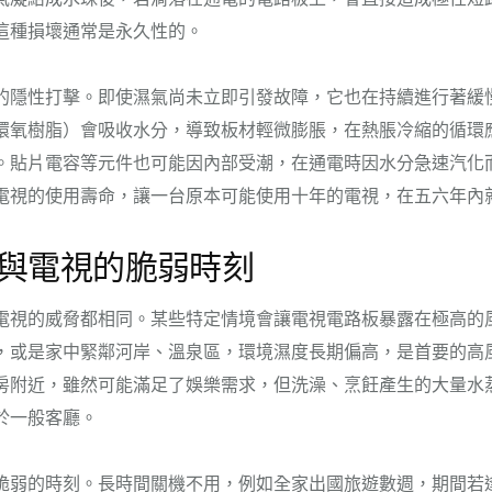
這種損壞通常是永久性的。
的隱性打擊。即使濕氣尚未立即引發故障，它也在持續進行著緩
環氧樹脂）會吸收水分，導致板材輕微膨脹，在熱脹冷縮的循環
。貼片電容等元件也可能因內部受潮，在通電時因水分急速汽化
電視的使用壽命，讓一台原本可能使用十年的電視，在五六年內
與電視的脆弱時刻
電視的威脅都相同。某些特定情境會讓電視電路板暴露在極高的
，或是家中緊鄰河岸、溫泉區，環境濕度長期偏高，是首要的高
房附近，雖然可能滿足了娛樂需求，但洗澡、烹飪產生的大量水
於一般客廳。
脆弱的時刻。長時間關機不用，例如全家出國旅遊數週，期間若