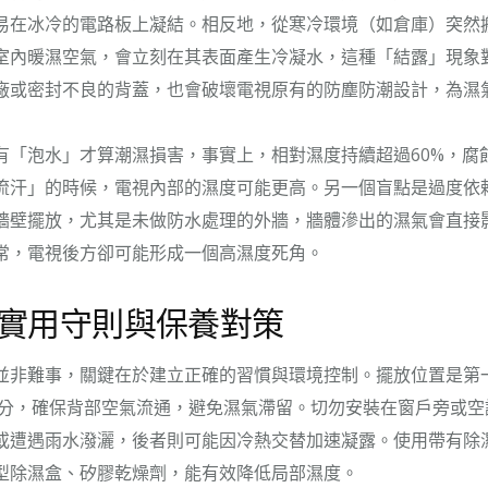
易在冰冷的電路板上凝結。相反地，從寒冷環境（如倉庫）突然
室內暖濕空氣，會立刻在其表面產生冷凝水，這種「結露」現象
廠或密封不良的背蓋，也會破壞電視原有的防塵防潮設計，為濕
有「泡水」才算潮濕損害，事實上，相對濕度持續超過60%，腐
流汗」的時候，電視內部的濕度可能更高。另一個盲點是過度依
牆壁擺放，尤其是未做防水處理的外牆，牆體滲出的濕氣會直接
常，電視後方卻可能形成一個高濕度死角。
實用守則與保養對策
並非難事，關鍵在於建立正確的習慣與環境控制。擺放位置是第
5公分，確保背部空氣流通，避免濕氣滯留。切勿安裝在窗戶旁或
或遭遇雨水潑灑，後者則可能因冷熱交替加速凝露。使用帶有除
型除濕盒、矽膠乾燥劑，能有效降低局部濕度。