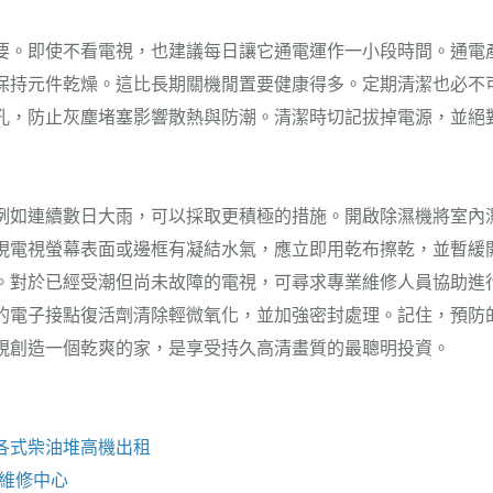
要。即使不看電視，也建議每日讓它通電運作一小段時間。通電
保持元件乾燥。這比長期關機閒置要健康得多。定期清潔也必不
孔，防止灰塵堵塞影響散熱與防潮。清潔時切記拔掉電源，並絕
例如連續數日大雨，可以採取更積極的措施。開啟除濕機將室內濕度
現電視螢幕表面或邊框有凝結水氣，應立即用乾布擦乾，並暫緩
。對於已經受潮但尚未故障的電視，可尋求專業維修人員協助進
的電子接點復活劑清除輕微氧化，並加強密封處理。記住，預防
視創造一個乾爽的家，是享受持久高清畫質的最聰明投資。
各式柴油
堆高機
出租
e維修
中心