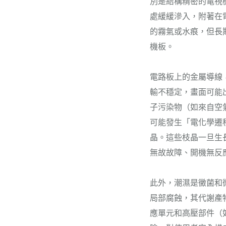
別是結構精密的電視
處緩緩滲入，附著在
的霧氣或水痕，但長
機板。
電路板上的金屬導線
輸不穩定，畫面可能
子污染物（如來自空
可能發生「電化學遷
晶。這些枝晶一旦生
無故故障、開機無反
此外，潮濕是黴菌和
局部腐蝕，其代謝產
應單元和高壓部件（