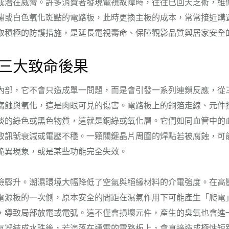
成潛在威脅。許多消費者發現電視故障時，往往已回天乏術，維
鏽或白色氧化斑點的電路板，此時更換主板的成本，常常接近購
取積極的防護措施，是延長電視壽命、保障觀影品質與居家安全
三大致命後果
內部，它不會只造成單一問題，而是會引發一系列連鎖反應，從
腐蝕與氧化，這是肉眼可見的傷害。電路板上的銅箔走線、元件
淡的綠色或黑色物質，這就是銅綠或氧化層。它們如同血管中的
致訊號衰減或電壓不穩。一顆關鍵晶片周圍的焊點若被腐蝕，可
詭異現象，或是某些功能完全失效。
險驟升。潮濕環境大幅降低了空氣與絕緣材料的介電強度。在高
電源板的一次側，原本安全的間距在濕氣作用下可能產生「爬電
，導致局部放電或電弧。這不僅會損壞元件，產生的臭氧也會進
氣凝結成水珠後，若滴落在通電的電路板上，會直接造成極性短