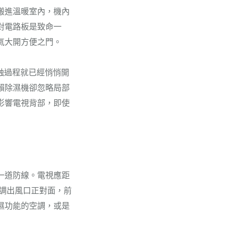
搬進溫暖室內，機內
對電路板是致命一
氣大開方便之門。
蝕過程就已經悄悄開
賴除濕機卻忽略局部
影響電視背部，即使
一道防線。電視應距
空調出風口正對面，前
濕功能的空調，或是