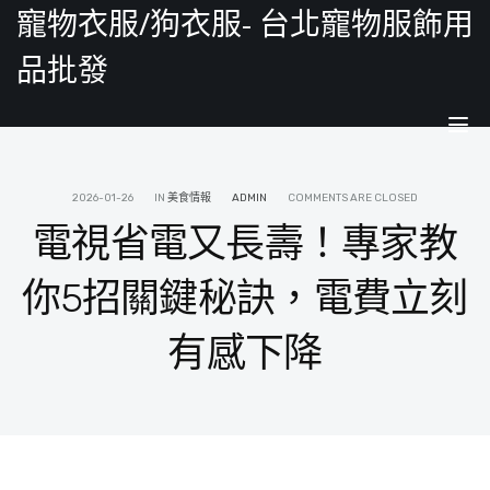
寵物衣服/狗衣服- 台北寵物服飾用
品批發
Tog
nav
2026-01-26
IN
美食情報
ADMIN
COMMENTS ARE CLOSED
電視省電又長壽！專家教
你5招關鍵秘訣，電費立刻
有感下降