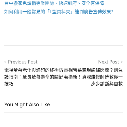
台中搬家
免煩惱專業團隊、快速到府、安全有保障
如何利用一般常見的「
L型資料夾
」達到廣告宣傳效果?
Post navigation
Previous Post
Next Post
電視螢幕老化與烙印的終極防
電視螢幕驚現線條閃爍？別急
護指南：延長螢幕壽命的關鍵
著換新！資深維修師傅教你一
技巧
步步診斷與自救
You Might Also Like