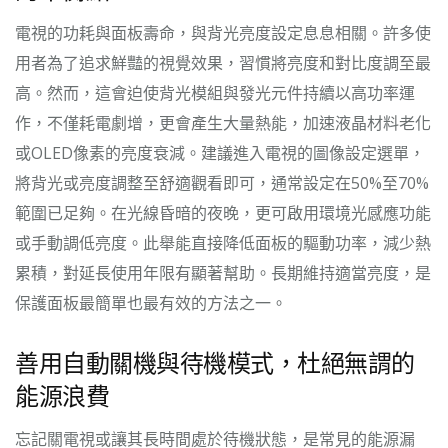
電視的功耗與面板壽命，與背光亮度設定息息相關。許多使
用者為了追求鮮豔的視覺效果，習慣將亮度和對比度調至最
高。然而，這會迫使背光模組與發光元件持續以高功率運
作，不僅耗電劇增，更會產生大量熱能，加速液晶材料老化
或OLED像素的亮度衰減。建議進入電視的圖像設定選單，
將背光或亮度調整至舒適觀看即可，通常設定在50%至70%
範圍已足夠。在光線昏暗的夜晚，更可啟用環境光感應功能
或手動調低亮度。此舉能直接降低面板的驅動功率，減少熱
累積，對延長使用年限有顯著幫助。長期維持適當亮度，是
保護面板最簡單也最有效的方法之一。
善用自動關機與待機模式，杜絕無謂的
能源浪費
忘記關電視或讓其長時間處於待機狀態，是常見的能源漏