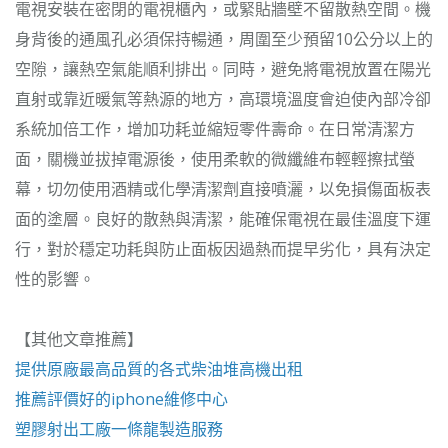
電視安裝在密閉的電視櫃內，或緊貼牆壁不留散熱空間。機
身背後的通風孔必須保持暢通，周圍至少預留10公分以上的
空隙，讓熱空氣能順利排出。同時，避免將電視放置在陽光
直射或靠近暖氣等熱源的地方，高環境溫度會迫使內部冷卻
系統加倍工作，增加功耗並縮短零件壽命。在日常清潔方
面，關機並拔掉電源後，使用柔軟的微纖維布輕輕擦拭螢
幕，切勿使用酒精或化學清潔劑直接噴灑，以免損傷面板表
面的塗層。良好的散熱與清潔，能確保電視在最佳溫度下運
行，對於穩定功耗與防止面板因過熱而提早劣化，具有決定
性的影響。
【其他文章推薦】
提供原廠最高品質的各式柴油
堆高機
出租
推薦評價好的
iphone維修
中心
塑膠射出工廠
一條龍製造服務