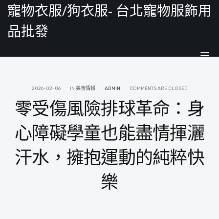
寵物衣服/狗衣服- 台北寵物服飾用
品批發
Tog
nav
2026-02-06
IN
美食情報
ADMIN
COMMENTS ARE CLOSED
零受傷風險排球革命：身
心障礙學童也能盡情揮灑
汗水，擁抱運動的純粹快
樂