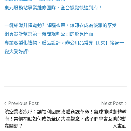
東元服務站
專業維修團隊，全台據點快速到府！
一鍵絲滑升降
電動升降曬衣架
，讓晾衣成為優雅的享受
網頁設計
幫您第一時間規劃公司的形象門面
專業客製化禮物、贈品設計，辦公用品常見【
L夾
】搖身一
變大受好評!!
Post navigation
Previous Post
Next Post
航空業者疾呼：讓福利回歸政
體育課革命！氣球排球翻轉輸
府！票價補貼如何成為全民共
贏觀念，孩子們學會互助的動
贏關鍵？
人畫面