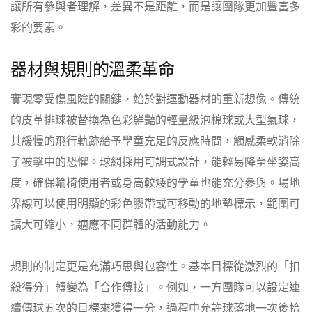
讓所有參與者理解，差異不是距離，而是讓團隊更加豐富多
彩的要素。
器材與規則的溫柔革命
實現零受傷風險的關鍵，始於對運動器材的重新想像。傳統
的皮革排球被替換為色彩鮮豔的輕量級泡棉球或大型氣球，
其緩慢的飛行軌跡給予學童充足的反應時間，觸感柔軟消除
了被擊中的恐懼。球網採用可調式設計，能輕易降至坐姿高
度，確保輪椅使用者或身高較矮的學童也能充分參與。場地
界線可以使用明顯的彩色膠帶或可移動的地墊標示，範圍可
擴大可縮小，適應不同群體的活動能力。
規則的制定更是充滿巧思與包容性。基本目標從激烈的「扣
殺得分」轉變為「合作傳接」。例如，一方團隊可以設定連
續傳球五次的目標來獲得一分，過程中允許球落地一次後拾