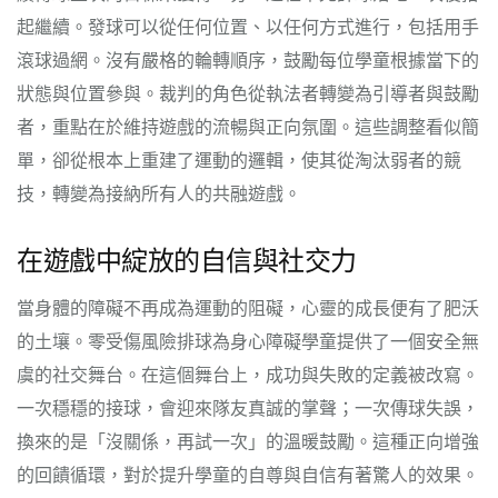
起繼續。發球可以從任何位置、以任何方式進行，包括用手
滾球過網。沒有嚴格的輪轉順序，鼓勵每位學童根據當下的
狀態與位置參與。裁判的角色從執法者轉變為引導者與鼓勵
者，重點在於維持遊戲的流暢與正向氛圍。這些調整看似簡
單，卻從根本上重建了運動的邏輯，使其從淘汰弱者的競
技，轉變為接納所有人的共融遊戲。
在遊戲中綻放的自信與社交力
當身體的障礙不再成為運動的阻礙，心靈的成長便有了肥沃
的土壤。零受傷風險排球為身心障礙學童提供了一個安全無
虞的社交舞台。在這個舞台上，成功與失敗的定義被改寫。
一次穩穩的接球，會迎來隊友真誠的掌聲；一次傳球失誤，
換來的是「沒關係，再試一次」的溫暖鼓勵。這種正向增強
的回饋循環，對於提升學童的自尊與自信有著驚人的效果。