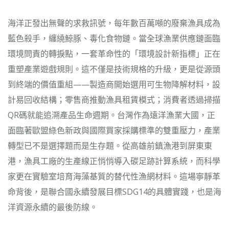
海洋正發出無聲的求救訊號，每年數百萬噸的廢棄漁具成為
藍色殺手，纏繞鯨豚、毒化食物鏈。當全球漁業供應鏈面臨
環境問責的轉捩點，一套革命性的「環境設計新指標」正在
重塑產業遊戲規則。這不僅是技術規格的升級，更是從源頭
到終端的價值重組——製造商開始選用可生物降解材料，設
計易回收結構；零售商推動漁具租賃模式；消費者透過掃描
QR碼就能追溯產品生命週期。台灣作為遠洋漁業大國，正
面臨著歐盟綠色新政與國際買家採購標準的雙重壓力，產業
轉型已不是選擇題而是生存題。從高雄前鎮漁港到屏東東
港，漁具工廠的生產線正悄悄導入碳足跡計算系統，而科學
家更在實驗室培育海藻基質的替代性漁網材料。這場寧靜革
命背後，是聯合國永續發展目標SDG14的具體實踐，也是海
洋資源永續的最後防線。