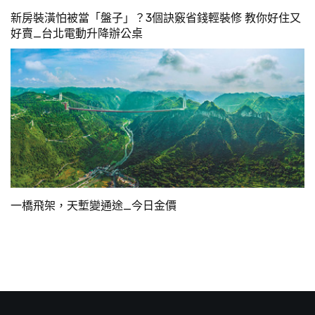
新房裝潢怕被當「盤子」？3個訣竅省錢輕裝修 教你好住又
好賣_台北電動升降辦公桌
一橋飛架，天塹變通途_今日金價