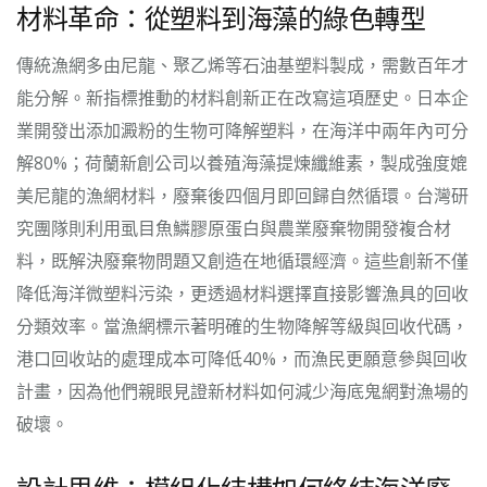
材料革命：從塑料到海藻的綠色轉型
傳統漁網多由尼龍、聚乙烯等石油基塑料製成，需數百年才
能分解。新指標推動的材料創新正在改寫這項歷史。日本企
業開發出添加澱粉的生物可降解塑料，在海洋中兩年內可分
解80%；荷蘭新創公司以養殖海藻提煉纖維素，製成強度媲
美尼龍的漁網材料，廢棄後四個月即回歸自然循環。台灣研
究團隊則利用虱目魚鱗膠原蛋白與農業廢棄物開發複合材
料，既解決廢棄物問題又創造在地循環經濟。這些創新不僅
降低海洋微塑料污染，更透過材料選擇直接影響漁具的回收
分類效率。當漁網標示著明確的生物降解等級與回收代碼，
港口回收站的處理成本可降低40%，而漁民更願意參與回收
計畫，因為他們親眼見證新材料如何減少海底鬼網對漁場的
破壞。