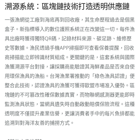
溯源系統：區塊鏈技術打造透明供應鏈
一張漁網從工廠到海底再到回收廠，其生命歷程過去是個黑
盒子。新指標導入的數位護照系統正在改變這一切。每件漁
具出廠時獲得獨特QR碼，記錄材料來源、碳足跡、維修歷
史等數據。漁民透過手機APP掃描即可查看保養提醒，回收
商掃描能立即辨識材質組成。更關鍵的是，這套系統與國際
漁獲溯源平台對接，讓採購商能驗證其海鮮產品是否來自使
用環保漁具的漁船。台灣漁業署推動的「綠色漁具認證」便
整合此技術，認證漁具的漁獲可獲得歐盟市場准入優勢。區
塊鏈的不可篡改性確保數據真實，而物聯網感測器更能即時
監測漁具狀態，當網具遺失時自動啟動賠償保險流程。這種
透明度不僅提升產業信譽，更讓消費者手中的每片魚排都能
追溯到對海洋友善的捕撈方式。