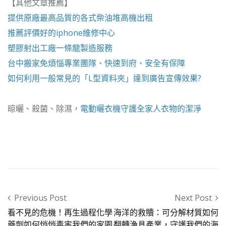
【其他文章推薦】
提供原廠最高品質的各式柴油
堆高機
出租
推薦評價好的
iphone維修
中心
塑膠射出工廠
一條龍製造服務
台中搬家
免煩惱專業團隊、快速到府、安全有保障
如何利用一般常見的「
L型資料夾
」達到廣告宣傳效果?
晾曬、殺菌、除濕，
電動曬衣機
守護全家人衣物的潔淨
Post navigation
Previous Post
Next Post
看不見的危機！再生過程化學
海洋的救贖：可分解材質如何
藥劑如何悄悄毒害我們的家園
翻轉漁具產業，守護我們的海