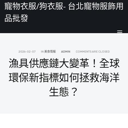
寵物衣服/狗衣服- 台北寵物服飾用
品批發
Tog
nav
2026-02-07
IN
美食情報
ADMIN
COMMENTS ARE CLOSED
漁具供應鏈大變革！全球
環保新指標如何拯救海洋
生態？