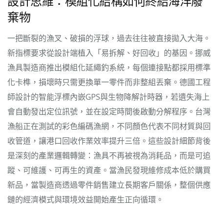
設計思維：模組化結構如何終結海洋廢
棄物
一把斷裂的漁叉、破損的浮球，過去往往被直接拋入大海。
新指標要求從設計端植入「易拆解、好回收」的基因。挪威
漁具製造商推出模組化延繩釣系統，每個連接點都採用標準
化卡榫，損壞時只需更換單一零件而非整組丟棄。德國工程
師設計的智能浮標內嵌GPS與生物降解計時器，若遺失海上
會自動發出定位訊號，並在設定時間後啟動分解程序。台灣
漁船正在測試的彩色編碼漁網，不同顏色代表不同材質與回
收管道，讓港口回收作業效率提升三倍。這些設計細節背後
是深刻的產業邏輯轉變：漁具不再被視為消耗品，而是可追
蹤、可維護、可再生的資產。當漁民發現維修成本低於購買
新品，當製造商透過零件銷售建立長期客戶關係，整個供應
鏈的經濟模式與環境效益開始產生正向循環。