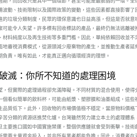
週期，而回收只是其中一個環節，甚至可能是最脆弱的一環。全
場波動、技術限制以及國際政策的變動，這些因素都直接影響了
進的垃圾分類制度，民眾的環保意識也日益高漲，但這是否就意
案可能令人失望。許多標有回收標誌的產品，最終仍無法逃離被
、材料純度以及再生技術等多重門檻。因此，單純依賴回收並不
面地審視消費模式，從源頭減少廢棄物的產生，並推動生產者延
期負責。唯有如此，才能真正邁向循環經濟的理想。
破滅：你所不知道的處理困境
望，但實際的處理過程卻充滿障礙。不同材質的混合使用，使得
一個看似簡單的飲料杯，可能由紙漿、塑膠膜和油墨組成，這些
生品質低下。此外，回收物的市場價值極不穩定，當原物料價格
辛苦分類的資源送進焚化爐。台灣雖然努力建立本土的處理體系
旦主要進口國如中國實施禁運，整個供應鏈就會受到衝擊。技術
新需要大量資金投入，並非所有業者都能負擔。因此，消費者在