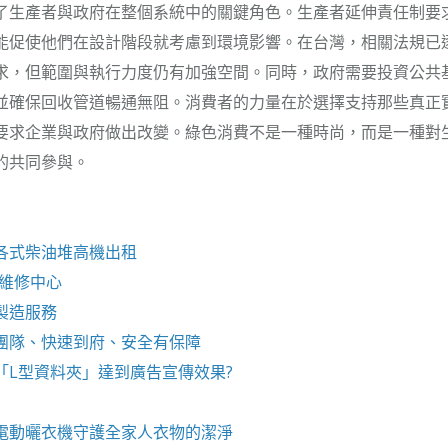
了生產者與政府在整個系統中的關鍵角色。生產者延伸責任制要
能促使他們在設計階段就考慮到環境影響。在台灣，相關法規已
求，但範圍與執行力度仍有加強空間。同時，政府需要投資公共
並確保回收管道暢通無阻。消費者的力量在於選擇支持那些真正
要求企業與政府做出改變。綠色消費不是一種時尚，而是一種對
的共同參與。
各式柴油
堆高機
出租
e維修
中心
製造服務
團隊、快速到府、安全有保障
「
L型資料夾
」達到廣告宣傳效果?
電動曬衣機
守護全家人衣物的潔淨