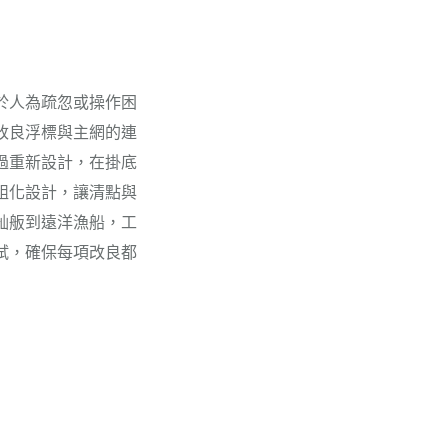
於人為疏忽或操作困
改良浮標與主網的連
過重新設計，在掛底
組化設計，讓清點與
舢舨到遠洋漁船，工
試，確保每項改良都