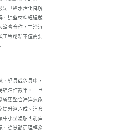
破是「鹽水活化降解
解。這些材料經過嚴
與漁會合作，在沿近
項工程創新不僅需要
。
球、網具或釣具中，
持續運作數年。一旦
系統更整合海洋氣象
率提升逾六成。這套
讓中小型漁船也能負
環。從被動清理轉為