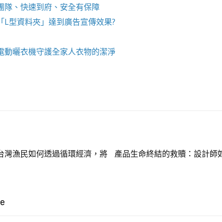
團隊、快速到府、安全有保障
「
L型資料夾
」達到廣告宣傳效果?
電動曬衣機
守護全家人衣物的潔淨
台灣漁民如何透過循環經濟，將
產品生命終結的救贖：設計師
ke