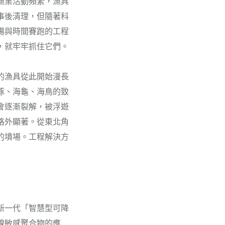
漁業活動頻繁，漁具
事後清理，但隨著科
場與時間賽跑的工程
，就牢牢抓住它們。
的漁具從此開始漫長
豚、海龜、海鳥的致
會逐漸裂解，被浮遊
格外顯著。從東北角
的墳場。工程解決方
新一代「智慧型可降
線敏感聚合物的應