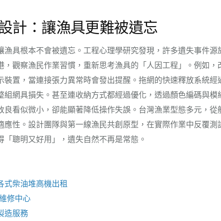
設計：讓漁具更難被遺忘
讓漁具根本不會被遺忘。工程心理學研究發現，許多遺失事件源
港，觀察漁民作業習慣，重新思考漁具的「人因工程」。例如，
示裝置，當連接張力異常時會發出提醒。拖網的快速釋放系統經
整組網具損失。甚至連收納方式都經過優化，透過顏色編碼與模
改良看似微小，卻能顯著降低操作失誤。台灣漁業型態多元，從
適應性。設計團隊與第一線漁民共創原型，在實際作業中反覆測
得「聰明又好用」，遺失自然不再是常態。
各式柴油
堆高機
出租
e維修
中心
製造服務