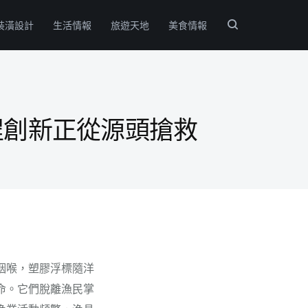
裝潢設計
生活情報
旅遊天地
美食情報
程創新正從源頭搶救
咽喉，塑膠浮標隨洋
命。它們脫離漁民掌