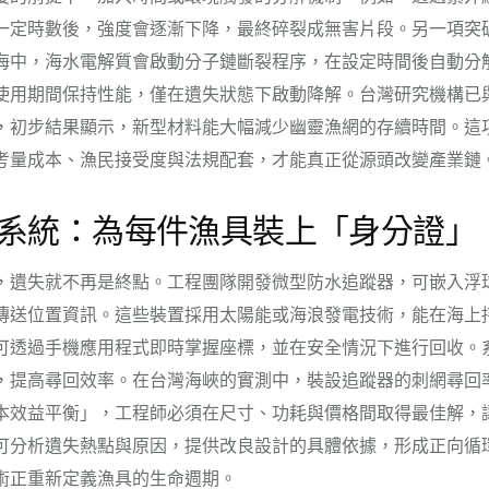
一定時數後，強度會逐漸下降，最終碎裂成無害片段。另一項突
海中，海水電解質會啟動分子鏈斷裂程序，在設定時間後自動分
使用期間保持性能，僅在遺失狀態下啟動降解。台灣研究機構已
，初步結果顯示，新型材料能大幅減少幽靈漁網的存續時間。這
考量成本、漁民接受度與法規配套，才能真正從源頭改變產業鏈
系統：為每件漁具裝上「身分證」
，遺失就不再是終點。工程團隊開發微型防水追蹤器，可嵌入浮
傳送位置資訊。這些裝置採用太陽能或海浪發電技術，能在海上
可透過手機應用程式即時掌握座標，並在安全情況下進行回收。
，提高尋回效率。在台灣海峽的實測中，裝設追蹤器的刺網尋回
本效益平衡」，工程師必須在尺寸、功耗與價格間取得最佳解，
可分析遺失熱點與原因，提供改良設計的具體依據，形成正向循
術正重新定義漁具的生命週期。