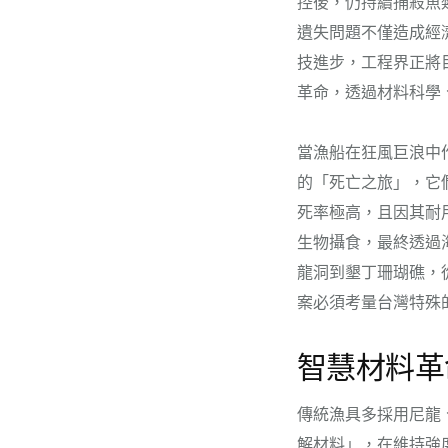
控後，仍持續捕殺魚
遺失問題不僅造成經
技進步，工程界正將
革命，透過材料科學
當漁船在狂風巨浪中
的「死亡之旅」，它
死率極高，且因其耐
生物攝食，最終透過
龍洞到墾丁珊瑚礁，
案必須考量台灣特殊
智慧材料革
傳統漁具多採用尼龍
解材料」，在維持強