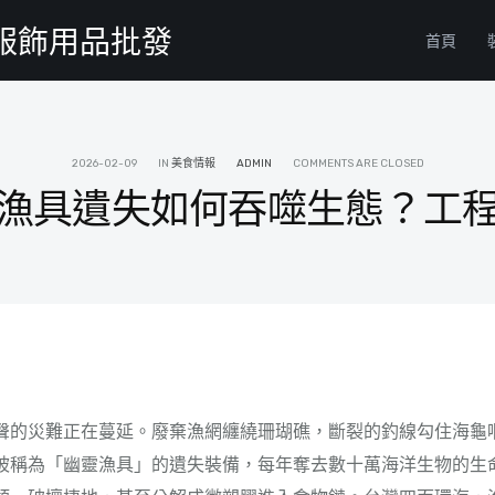
物服飾用品批發
首頁
2026-02-09
IN
美食情報
ADMIN
COMMENTS ARE CLOSED
漁具遺失如何吞噬生態？工
聲的災難正在蔓延。廢棄漁網纏繞珊瑚礁，斷裂的釣線勾住海龜
被稱為「幽靈漁具」的遺失裝備，每年奪去數十萬海洋生物的生