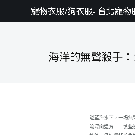
寵物衣服/狗衣服- 台北寵
海洋的無聲殺手：
湛藍海水下，一場無
流漂向遠方——這些