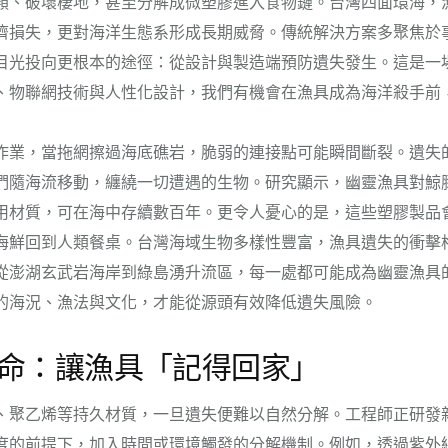
類、破壞棲地，甚至分解成微塑膠進入食物鏈。台灣四面環海，
濟損失，更對海洋生態系形成長期威脅。傳統解決方案多聚焦於
目光投向更根本的途徑：從設計與製造端預防遺失發生。這是一
、物聯網技術與人性化設計，我們有機會在漁具成為海洋殺手前
作業，當拖網擦過海底礁岩，脆弱的連接點可能瞬間斷裂。遺失
們隨海流移動，纏繞一切遭遇的生物。研究顯示，幽靈漁具對鯨
用材質，可在海中存續數百年。更令人憂心的是，這些塑膠製品
海鮮回到人類餐桌。台灣海域生物多樣性豐富，漁具遺失的衝擊
從澎湖玄武岩海岸到綠島湧升流區，每一處都可能成為幽靈漁具
的海況、漁法與文化，才能從源頭有效降低遺失風險。
命：讓漁具「記得回家」
、聚乙烯等持久材質，一旦遺失便難以自然分解。工程師正研發
度的前提下，加入時間或環境觸發的分解機制。例如，透過紫外