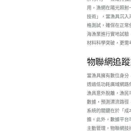
用，漁網在陽光照射
技術」，當漁具沉入
格測試，確保在正常
海漁業進行實地試驗
材料科學突破，更需
物聯網追蹤
當漁具擁有數位身分
透過低功耗廣域網路
漁具意外脫離，漁民
數據，預測漂流路徑
系統的關鍵在於「成
擔。此外，數據平台
主動管理，物聯網技