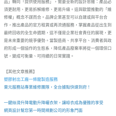
品」轉向「提供使用服務」，需要全新的設計思維：產品必
須更耐用、更易拆解維修、更易升級。這與歐盟推動的「維
修權」概念不謀而合。品牌企業甚至可以自建或與平台合
作，推出產品的官方租賃或再流通服務，掌握產品從出生到
最終回收的全生命週期，這不僅是企業社會責任的展現，更
是未來重要的競爭優勢。當製造商、共享平台、消費者與政
府形成一個協作的生態系，降低產品廢棄率將從一個環保口
號，變成可衡量、可持續的日常實踐。
【其他文章推薦】
塑膠射出工廠
一條龍製造服務
東元服務站
專業維修團隊，全台據點快速到府！
一鍵絲滑升降
電動升降曬衣架
，讓晾衣成為優雅的享受
網頁設計
幫您第一時間規劃公司的形象門面