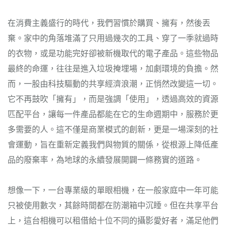
在消費主義盛行的時代，我們習慣於購買、擁有，然後丟
棄。家中的角落堆滿了只用過幾次的工具、穿了一季就過時
的衣物，或是功能完好卻被新機取代的電子產品。這些物品
最終的命運，往往是進入垃圾掩埋場，加劇環境的負擔。然
而，一股由科技驅動的共享經濟浪潮，正悄然改變這一切。
它不再鼓吹「擁有」，而是強調「使用」，透過高效的資源
匹配平台，讓每一件產品都能在它的生命週期中，服務於更
多需要的人。這不僅是商業模式的創新，更是一場深刻的社
會運動，旨在重新定義我們與物質的關係，從根源上降低產
品的廢棄率，為地球的永續發展開闢一條務實的道路。
想像一下，一台專業級的單眼相機，在一般家庭中一年可能
只被使用數次，其餘時間都在防潮箱中沉睡。但在共享平台
上，這台相機可以租借給十位不同的攝影愛好者，滿足他們