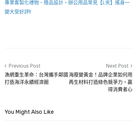
專業客製化禮物、贈品設計，辦公用品常見【
L夾
】搖身一
變大受好評!!
Post navigation
Previous Post
Next Post
漁網重生革命：台灣攜手鄰國
海廢變黃金！品牌企業如何用
打造海洋永續經濟圈
再生材料打造綠色競爭力，贏
得消費者心
You Might Also Like