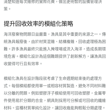
清楚知道每次維修的實際花費，做出更明智的設備管理決
策。
提升回收效率的模組化策略
海洋廢棄物問題日益嚴重，漁具是其中重要的來源之一。傳
統漁具報廢後，由於材質混雜、結構複雜，回收處理極為困
難。許多漁具最終只能進入掩埋場或流入海洋，造成長期環
境危害。模組化設計為這個難題提供了創新解方，讓漁具回
收變得可行且有效率。
模組化漁具在設計階段就考慮了生命週期結束後的處理方
式。每個模組都使用單一或相容材質製造，避免不同材料難
以分離的問題。例如塑膠浮子模組使用可回收塑膠，金屬零
件使用易於分類的合金，網具則採用可分解或可回收的纖維
材料。這種材質單純化設計，讓回收廠能夠輕鬆分類處理。