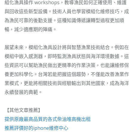
組化漁具操作 workshops，教導漁民如何正確使用、維護
與回收這些新型設備。技術人員也學習模組化維修技巧，成
為漁民可靠的後勤支援。這種知識傳遞讓轉型過程更加順
暢，減少適應期的陣痛。
展望未來，模組化漁具設計將與智慧漁業技術結合。例如在
模組中嵌入感測器，即時監測漁具狀態與海洋環境數據。這
些資訊可以幫助漁民做出更精準的作業決策，也能讓維修保
養更加科學化。台灣若能把握這個趨勢，不僅能改善漁業作
業模式，更能將相關技術與經驗輸出到其他國家，成為海洋
永續發展的典範。
【其他文章推薦】
提供原廠最高品質的各式柴油
堆高機
出租
推薦評價好的
iphone維修
中心