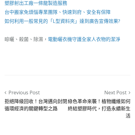
塑膠射出工廠
一條龍製造服務
台中搬家
免煩惱專業團隊、快速到府、安全有保障
如何利用一般常見的「
L型資料夾
」達到廣告宣傳效果?
晾曬、殺菌、除濕，
電動曬衣機
守護全家人衣物的潔淨
Post navigation
Previous Post
Next Post
拒絕降級回收！台灣邁向封閉
綠色革命來襲！植物纖維如何
循環經濟的關鍵轉型之路
終結塑膠時代，打造永續新生
活