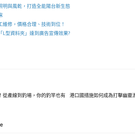
照明與風乾，打造全能陽台新生態
床
工維修，價格合理、技術到位！
「
L型資料夾
」達到廣告宣傳效果?
！從產線到釣場，你的釣竿也有
港口國措施如何成為打擊幽靈
ke