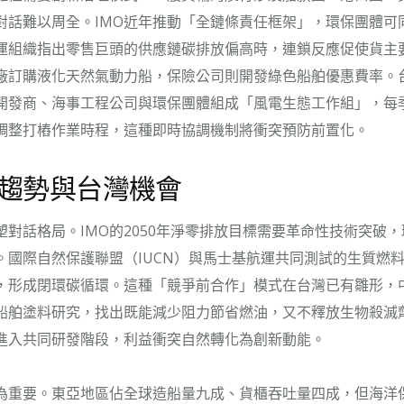
對話難以周全。IMO近年推動「全鏈條責任框架」，環保團體可
運組織指出零售巨頭的供應鏈碳排放偏高時，連鎖反應促使貨主
廠訂購液化天然氣動力船，保險公司則開發綠色船舶優惠費率。
開發商、海事工程公司與環保團體組成「風電生態工作組」，每
調整打樁作業時程，這種即時協調機制將衝突預防前置化。
趨勢與台灣機會
塑對話格局。IMO的2050年淨零排放目標需要革命性技術突破
。國際自然保護聯盟（IUCN）與馬士基航運共同測試的生質燃
，形成閉環碳循環。這種「競爭前合作」模式在台灣已有雛形，
船舶塗料研究，找出既能減少阻力節省燃油，又不釋放生物殺滅
進入共同研發階段，利益衝突自然轉化為創新動能。
為重要。東亞地區佔全球造船量九成、貨櫃吞吐量四成，但海洋