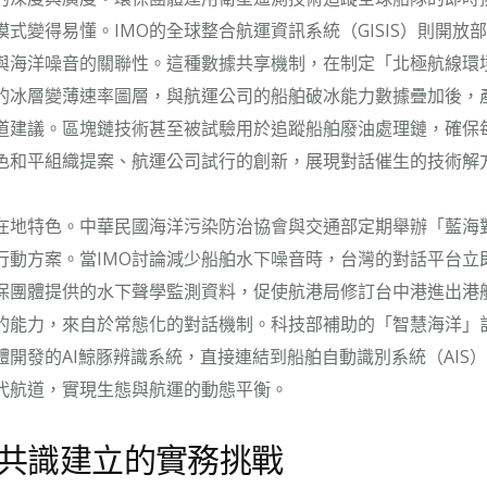
式變得易懂。IMO的全球整合航運資訊系統（GISIS）則開放
與海洋噪音的關聯性。這種數據共享機制，在制定「北極航線環
的冰層變薄速率圖層，與航運公司的船舶破冰能力數據疊加後，
道建議。區塊鏈技術甚至被試驗用於追蹤船舶廢油處理鏈，確保
色和平組織提案、航運公司試行的創新，展現對話催生的技術解
在地特色。中華民國海洋污染防治協會與交通部定期舉辦「藍海
行動方案。當IMO討論減少船舶水下噪音時，台灣的對話平台立
保團體提供的水下聲學監測資料，促使航港局修訂台中港進出港
的能力，來自於常態化的對話機制。科技部補助的「智慧海洋」
體開發的AI鯨豚辨識系統，直接連結到船舶自動識別系統（AIS
代航道，實現生態與航運的動態平衡。
共識建立的實務挑戰