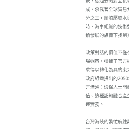
景，從過去的對立抗
成，承載著全球貿易
分之三，船舶壓艙水
時，海事組織的技術
續發展的旗幟下找到
政策對話的價值不僅
場觀察，彌補了官方
求得以轉化為具約束
政府組織提出的20
言溝通：環保人士開
值。這種認知融合產
運實務。
台灣海峽的繁忙航線