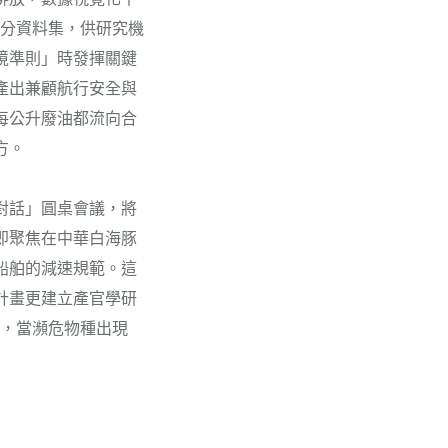
部分資料集，供研究機
境準則」時發揮關鍵
產出兼顧航行安全與
每公升廢油都流向合
方。
對話」圓桌會議，將
即聚焦在中華白海豚
船舶的減速規範。這
計畫更建立產官學研
），當瀕危物種出現