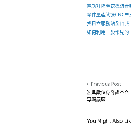
電動升降曬衣機
結合
零件量產就選
CNC車
找
日立服務站
全省派
如何利用一般常見的
Post navigation
Previous Post
漁具數位身分證革命
專屬履歷
You Might Also Li