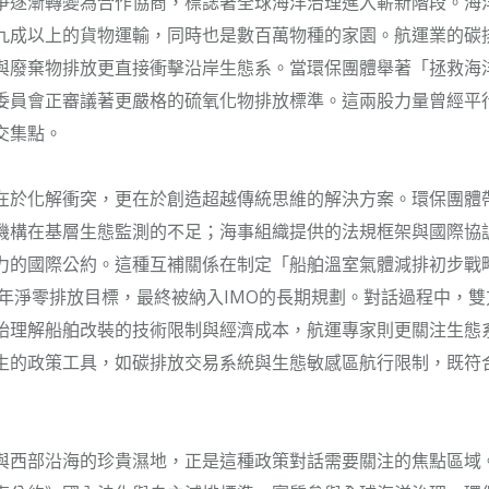
爭逐漸轉變為合作協商，標誌著全球海洋治理進入嶄新階段。海
九成以上的貨物運輸，同時也是數百萬物種的家園。航運業的碳
與廢棄物排放更直接衝擊沿岸生態系。當環保團體舉著「拯救海
委員會正審議著更嚴格的硫氧化物排放標準。這兩股力量曾經平
交集點。
在於化解衝突，更在於創造超越傳統思維的解決方案。環保團體
機構在基層生態監測的不足；海事組織提供的法規框架與國際協
力的國際公約。這種互補關係在制定「船舶溫室氣體減排初步戰
50年淨零排放目標，最終被納入IMO的長期規劃。對話過程中，
始理解船舶改裝的技術限制與經濟成本，航運專家則更關注生態
生的政策工具，如碳排放交易系統與生態敏感區航行限制，既符
與西部沿海的珍貴濕地，正是這種政策對話需要關注的焦點區域。