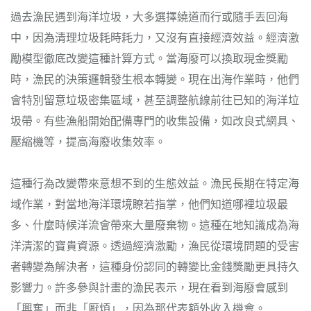
過去漁民遇到海洋垃圾，大多選擇繞道而行或隨手丟回海
中，因為清理垃圾耗時耗力，又沒有直接經濟效益。經濟激
勵模型徹底改變這種計算方式。當海廢可以換取現金獎勵
時，漁民的決策邏輯發生根本轉變。現在出海作業時，他們
會特別留意垃圾密集區域，甚至調整航線前往已知的海洋垃
圾帶。有些漁船開始配備專門的收集設備，如改良式網具、
壓縮機等，提高海廢收集效率。
這種行為改變帶來意想不到的生態效益。漁民長期在特定海
域作業，對當地海洋環境瞭若指掌，他們知道哪裡垃圾最
多、什麼時候洋流會帶來大量廢棄物。這種在地知識成為海
洋清潔的寶貴資源。透過經濟激勵，漁民從環境問題的受害
者轉變為解決者，這種身份認同的轉變比金錢獎勵更具持久
影響力。許多參與計畫的漁民表示，現在看到海廢會感到
「興奮」而非「厭煩」，因為那代表額外收入機會。