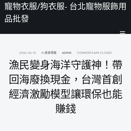
寵物衣服/狗衣服- 台北寵物服飾用
品批發
Tog
nav
2026-02-13
IN
美食情報
ADMIN
COMMENTS ARE CLOSED
漁民變身海洋守護神！帶
回海廢換現金，台灣首創
經濟激勵模型讓環保也能
賺錢