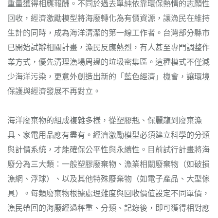
重量獲得相應報酬。不同於過去單純依靠環保熱情的志願性
回收，經濟激勵模型將海廢轉化為有價資源，讓漁民在維持
生計的同時，成為海洋清潔的第一線工作者。台灣部分縣市
已開始試辦相關計畫，漁民反應熱烈，有人甚至專門調整作
業方式，優先清理漁場周邊的垃圾密集區。這種模式不僅減
少海洋污染，更意外創造出新的「藍色經濟」機會，讓環境
保護與經濟發展不再對立。
海洋廢棄物的組成複雜多樣，從塑膠瓶、保麗龍到廢棄漁
具、家電用品應有盡有。經濟激勵模型必須建立科學的分類
與計價系統，才能確保公平性與永續性。目前試行計畫將海
廢分為三大類：一般塑膠廢棄物、漁業相關廢棄物（如破損
漁網、浮球）、以及其他特殊廢棄物（如電子產品、大型傢
具）。每類廢棄物根據處理難度與回收價值設定不同單價，
漁民帶回的海廢經過秤重、分類、記錄後，即可獲得相對應