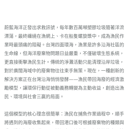
蔚藍海洋正發出求救訊號，每年數百萬噸塑膠垃圾隨著洋流
漂蕩，最終纏繞在漁網上、卡在船隻螺旋槳中，成為漁民作
業時最頭痛的阻礙。台灣四面環海，漁業是許多沿海社區的
生命線，但海洋廢棄物問題日益嚴重，不僅破壞生態系統，
更直接衝擊漁民生計。傳統的淨灘活動只能清理沿岸垃圾，
對於廣闊海域中的廢棄物往往束手無策。現在，一種創新的
解決方案正在台灣沿海悄悄發酵——漁民帶回海廢的經濟激
勵模型，讓環保行動從被動義務轉變為主動收益，創造出漁
民、環境與社會三贏的局面。
這個模型的核心理念很簡單：漁民在捕魚作業過程中，順手
將遇到的海廢收集起來，帶回港口後可根據廢棄物的種類與