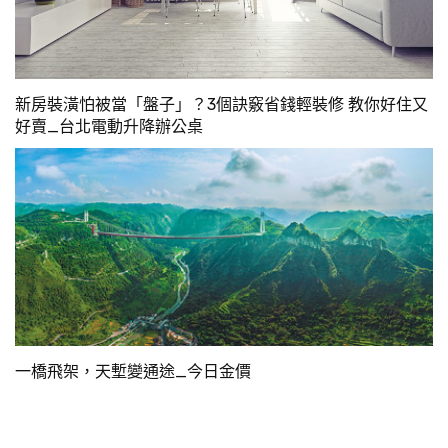
新房裝潢怕被當「盤子」？3個訣竅省錢輕裝修 教你好住又
好賣_台北電動升降辦公桌
一橋飛架，天塹變通途_今日金價