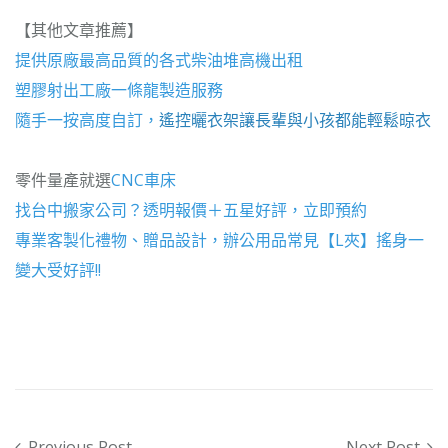
【其他文章推薦】
提供原廠最高品質的各式柴油
堆高機
出租
塑膠射出工廠
一條龍製造服務
隨手一按高度自訂，
遙控曬衣架
讓長輩與小孩都能輕鬆晾衣
零件量產就選
CNC車床
找
台中搬家公司
？透明報價＋五星好評，立即預約
專業客製化禮物、贈品設計，辦公用品常見【
L夾
】搖身一
變大受好評!!
Post navigation
Previous Post
Next Post