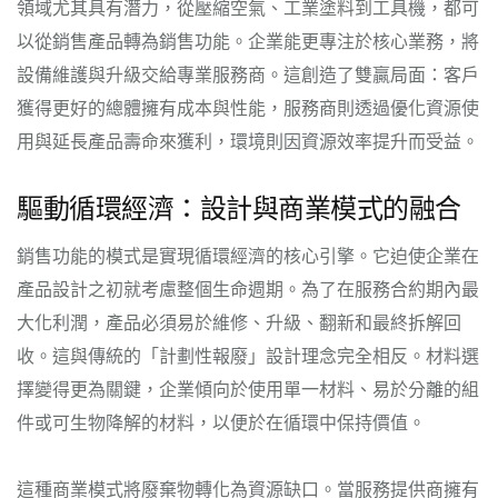
領域尤其具有潛力，從壓縮空氣、工業塗料到工具機，都可
以從銷售產品轉為銷售功能。企業能更專注於核心業務，將
設備維護與升級交給專業服務商。這創造了雙贏局面：客戶
獲得更好的總體擁有成本與性能，服務商則透過優化資源使
用與延長產品壽命來獲利，環境則因資源效率提升而受益。
驅動循環經濟：設計與商業模式的融合
銷售功能的模式是實現循環經濟的核心引擎。它迫使企業在
產品設計之初就考慮整個生命週期。為了在服務合約期內最
大化利潤，產品必須易於維修、升級、翻新和最終拆解回
收。這與傳統的「計劃性報廢」設計理念完全相反。材料選
擇變得更為關鍵，企業傾向於使用單一材料、易於分離的組
件或可生物降解的材料，以便於在循環中保持價值。
這種商業模式將廢棄物轉化為資源缺口。當服務提供商擁有