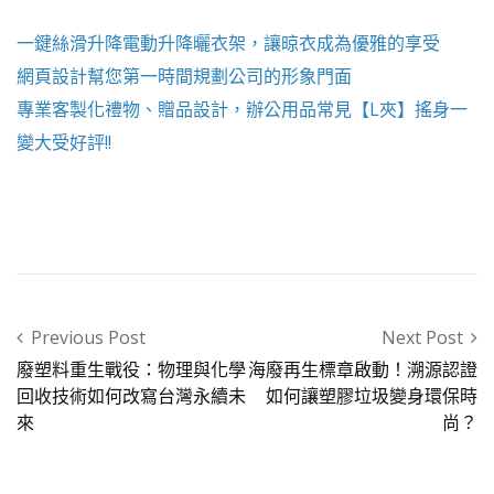
一鍵絲滑升降
電動升降曬衣架
，讓晾衣成為優雅的享受
網頁設計
幫您第一時間規劃公司的形象門面
專業客製化禮物、贈品設計，辦公用品常見【
L夾
】搖身一
變大受好評!!
Post navigation
Previous Post
Next Post
廢塑料重生戰役：物理與化學
海廢再生標章啟動！溯源認證
回收技術如何改寫台灣永續未
如何讓塑膠垃圾變身環保時
來
尚？