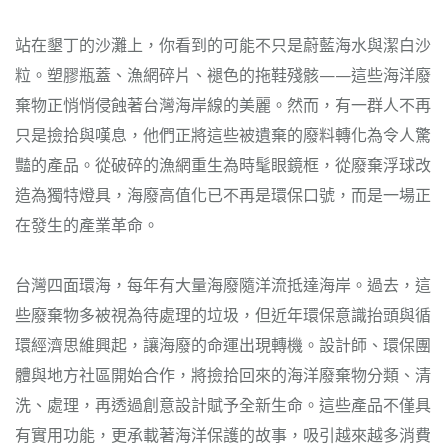
站在墾丁的沙灘上，你看到的可能不只是蔚藍海水與潔白沙
粒。塑膠瓶蓋、漁網碎片、褪色的拖鞋殘骸——這些海洋廢
棄物正悄悄侵蝕著台灣海岸線的美麗。然而，有一群人不再
只是撿拾與嘆息，他們正將這些被遺棄的廢料轉化為令人驚
豔的產品。從破碎的漁網重生為時髦眼鏡框，從廢棄浮球改
造為獨特燈具，海廢高值化已不再是環保口號，而是一場正
在發生的產業革命。
台灣四面環海，每年有大量海廢隨洋流抵達海岸。過去，這
些廢棄物多被視為待處理的垃圾，但近年環保意識抬頭與循
環經濟思維興起，讓海廢的命運出現轉機。設計師、環保團
體與地方社區開始合作，將撿拾回來的海洋廢棄物分類、清
洗、處理，再透過創意設計賦予全新生命。這些產品不僅具
有實用功能，更承載著海洋保護的故事，吸引越來越多消費