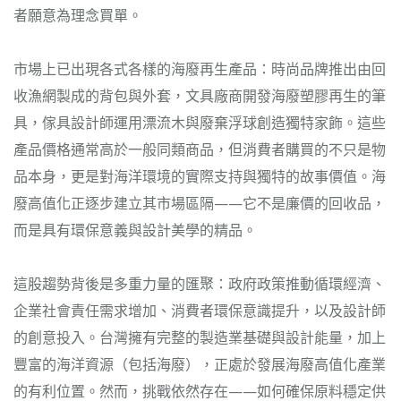
者願意為理念買單。
市場上已出現各式各樣的海廢再生產品：時尚品牌推出由回
收漁網製成的背包與外套，文具廠商開發海廢塑膠再生的筆
具，傢具設計師運用漂流木與廢棄浮球創造獨特家飾。這些
產品價格通常高於一般同類商品，但消費者購買的不只是物
品本身，更是對海洋環境的實際支持與獨特的故事價值。海
廢高值化正逐步建立其市場區隔——它不是廉價的回收品，
而是具有環保意義與設計美學的精品。
這股趨勢背後是多重力量的匯聚：政府政策推動循環經濟、
企業社會責任需求增加、消費者環保意識提升，以及設計師
的創意投入。台灣擁有完整的製造業基礎與設計能量，加上
豐富的海洋資源（包括海廢），正處於發展海廢高值化產業
的有利位置。然而，挑戰依然存在——如何確保原料穩定供