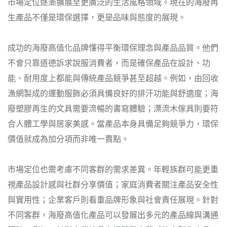
市場定位逐漸擴展至更廣泛的生活風格領域。現在的海廢再
生產品不僅是環保選擇，更是品味與態度的展現。
成功的海廢高值化品牌懂得平衡環保理念與產品品質。他們
不會只靠道德訴求說服消費者，而是確保產品在設計、功
能、耐用度上都能與傳統產品競爭甚至超越。例如，由回收
漁網製成的運動服飾必須具備良好的排汗功能與舒適度；海
廢塑膠再生的文具需要流暢的書寫體驗；漂流木傢具則要符
合人體工學與居家美感。當產品本身具備足夠競爭力，環保
價值就成為加分項而非唯一賣點。
市場定位也需考慮不同客群的需求差異。年輕族群可能更重
視產品設計感與社群分享價值；家庭消費者關注產品安全性
與實用性；企業客戶則看重品牌形象與社會責任展現。針對
不同客群，海廢高值化產品可以發展出多元的產品線與溝通