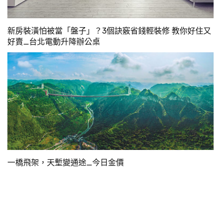
新房裝潢怕被當「盤子」？3個訣竅省錢輕裝修 教你好住又
好賣_台北電動升降辦公桌
一橋飛架，天塹變通途_今日金價