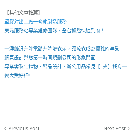
【其他文章推薦】
塑膠射出工廠
一條龍製造服務
東元服務站
專業維修團隊，全台據點快速到府！
一鍵絲滑升降
電動升降曬衣架
，讓晾衣成為優雅的享受
網頁設計
幫您第一時間規劃公司的形象門面
專業客製化禮物、贈品設計，辦公用品常見【
L夾
】搖身一
變大受好評!!
Post navigation
Previous Post
Next Post