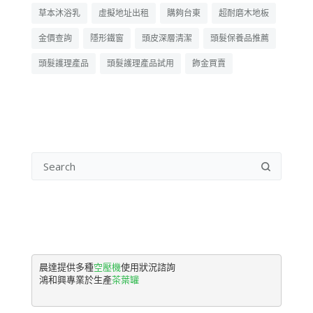
草本沐浴乳
虛擬地址出租
購夠台東
超耐磨木地板
金價查詢
隱形鐵窗
頭皮深層清潔
頭髮保養品推薦
頭髮護理產品
頭髮護理產品試用
飾金買賣
晨達提供多種
空壓機
使用狀況諮詢

鴻和興專業於生產
茶葉罐