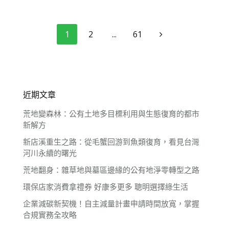
文章分頁
1
2
...
61
近期文章
荒地變森林：公有土地多目標利用與生態復育的都市
新解方
新店溪重生之路：從毛蟹回游到魚類復育，看見台灣
河川永續的曙光
荒地翻身：雜草地與墓區邊緣的公有地淨零轉型之路
環保店家消費拿禮券 好康多更多 聰明選擇綠生活
企業減碳新契機！自主減量計畫申請時間放寬，掌握
合規實務全攻略