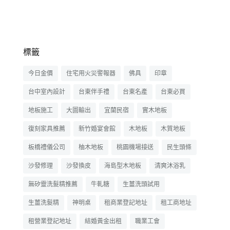
標籤
今日金價
住宅用火災警報器
佛具
印章
台中室內設計
台東伴手禮
台東名產
台東必買
地板施工
大圖輸出
宜蘭民宿
實木地板
復刻家具推薦
新竹婚宴會館
木地板
木質地板
板橋禮儀公司
柚木地板
桃園機場接送
民生頭條
沙發修理
沙發換皮
海島型木地板
清爽沐浴乳
無矽靈洗髮精推薦
牛軋糖
生薑洗頭試用
生薑洗髮精
神明桌
租商業登記地址
租工商地址
租營業登記地址
結婚黃金出租
職業工會