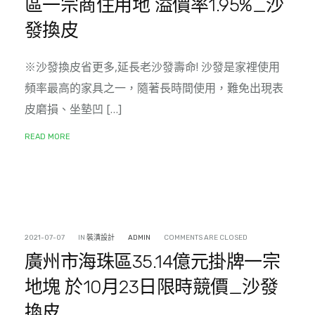
區一宗商住用地 溢價率1.95%_沙
發換皮
※沙發換皮省更多,延長老沙發壽命! 沙發是家裡使用
頻率最高的家具之一，隨著長時間使用，難免出現表
皮磨損、坐墊凹 […]
READ MORE
2021-07-07
IN
裝潢設計
ADMIN
COMMENTS ARE CLOSED
廣州市海珠區35.14億元掛牌一宗
地塊 於10月23日限時競價_沙發
換皮