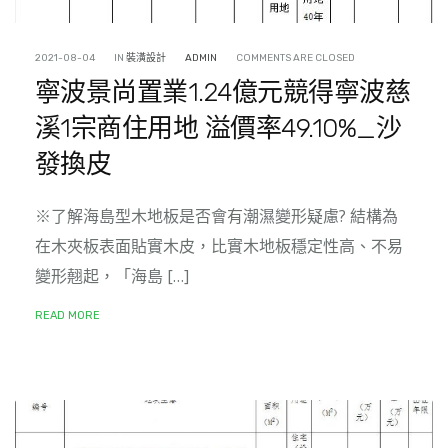
2021-08-04
IN
裝潢設計
ADMIN
COMMENTS ARE CLOSED
寧波景尚置業1.24億元競得寧波慈
溪1宗商住用地 溢價率49.10%_沙
發換皮
※了解海島型木地板是否會有潮濕變形疑慮? 結構為
在木夾板表面貼實木皮，比實木地板穩定性高、不易
變形翹起，「海島 […]
READ MORE