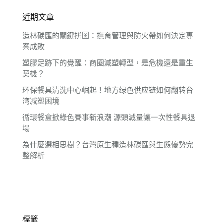
近期文章
造林碳匯的關鍵拼圖：撫育管理與防火帶如何決定專
案成敗
塑膠足跡下的覺醒：商圈減塑轉型，是危機還是重生
契機？
环保餐具清洗中心崛起！地方绿色供应链如何翻转台
湾减塑困境
循環餐盒掀綠色賽事新浪潮 源頭減量讓一次性餐具退
場
為什麼選相思樹？台灣原生種造林碳匯與生態優勢完
整解析
標籤