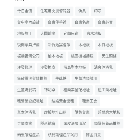
今日金價
住宅用火災警報器
佛具
印章
台中室內設計
台東伴手禮
台東名產
台東必買
地板施工
大圖輸出
宜蘭民宿
實木地板
復刻家具推薦
新竹婚宴會館
木地板
木質地板
板橋禮儀公司
柚木地板
桃園機場接送
民生頭條
沙發修理
沙發換皮
海島型木地板
清爽沐浴乳
無矽靈洗髮精推薦
牛軋糖
生薑洗頭試用
生薑洗髮精
神明桌
租商業登記地址
租工商地址
租營業登記地址
結婚黃金出租
職業工會
草本沐浴乳
虛擬地址出租
購夠台東
超耐磨木地板
金價查詢
隱形鐵窗
頭皮深層清潔
頭髮保養品推薦
頭髮護理產品
頭髮護理產品試用
飾金買賣