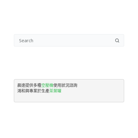
晨達提供多種
空壓機
使用狀況諮詢

鴻和興專業於生產
茶葉罐