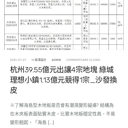
2021-07-27
IN
裝潢設計
ADMIN
COMMENTS ARE CLOSED
杭州39.55億元出讓4宗地塊 綠城
理想小鎮1.13億元競得1宗_沙發換
皮
※了解海島型木地板是否會有潮濕變形疑慮? 結構為
在木夾板表面貼實木皮，比實木地板穩定性高、不易
變形翹起，「海島 […]