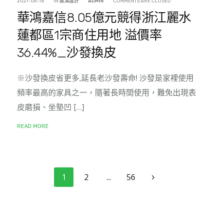
2021-06-18
IN
裝潢設計
ADMIN
COMMENTS ARE CLOSED
華鴻嘉信8.05億元競得浙江麗水
蓮都區1宗商住用地 溢價率
36.44%_沙發換皮
※沙發換皮省更多,延長老沙發壽命! 沙發是家裡使用
頻率最高的家具之一，隨著長時間使用，難免出現表
皮磨損、坐墊凹 […]
READ MORE
文章分頁
1
2
...
56