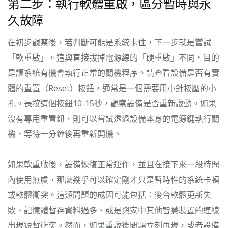
第二步：執行軟體重啟，區分暫時與永
久故障
在初步觀察後，若判斷可能是系統卡住，下一步就是嘗試
「軟重啟」。這與直接拔掉電源線的「硬重啟」不同，目的
是讓系統有機會執行正常的關機程序。請查看設備是否有實
體的重置（Reset）按鈕，通常是一個需要用小針按壓的小
孔。長按這個按鈕10-15秒，觀察設備是否重新啟動。如果
沒有專用重置鈕，則可以嘗試透過設備本身的電源鍵執行關
機，等待一分鐘後再重新開機。
如果軟重啟後，設備恢復正常運作，並且在接下來一段時間
內使用無虞，那麼幾乎可以確定剛才只是暫時性的系統卡頓
或軟體衝突。這類問題的成因可能包括：後台軟體更新失
敗、記憶體暫存資料過多、或是與家中其他智慧裝置的連線
出現短暫衝突。然而，如果重啟後問題立刻再現，或者設備