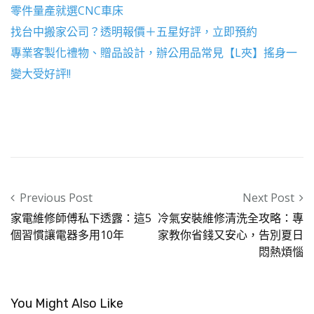
零件量產就選
CNC車床
找
台中搬家公司
？透明報價＋五星好評，立即預約
專業客製化禮物、贈品設計，辦公用品常見【
L夾
】搖身一
變大受好評!!
Post navigation
Previous Post
Next Post
家電維修師傅私下透露：這5
冷氣安裝維修清洗全攻略：專
個習慣讓電器多用10年
家教你省錢又安心，告別夏日
悶熱煩惱
You Might Also Like