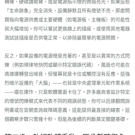
轉聲、硬碟讀取聲，或是電源指示燈的微弱亮光。如果這些
「生命跡象」完全消失，設備靜默且所有燈號不亮，那麼問
題指向電源供應或主要硬體（如電源板、主機板）的可能性
就大幅增加。你可以嘗試更換牆上的插座，或使用其他電器
測試該插座是否供電正常，以排除最簡單的電源問題。
反之，如果設備的電源燈是亮著的，甚至是以異常的方式閃
爍（例如規律地快閃或顯示特定錯誤代碼），風扇也可能在
高速運轉發出噪音，但螢幕就是卡住或觸控沒有反應。這強
烈暗示設備的「大腦」——也就是中央處理單元和作業系統
——還在運作，只是軟體層面卡住了。許多廠商會設計特定
的燈號閃爍模式來代表不同的錯誤狀態，你可以迅速翻閱說
明書或在官網查詢故障碼意義，這能提供最直接的線索。這
個觀察步驟只需幾十秒，但能為後續的判斷奠定關鍵基礎。