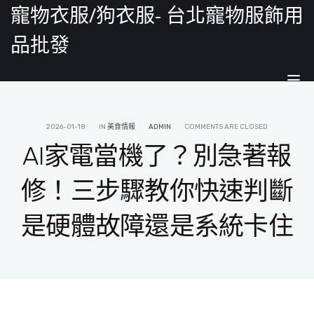
寵物衣服/狗衣服- 台北寵物服飾用
品批發
Tog
nav
2026-01-18
IN
美食情報
ADMIN
COMMENTS ARE CLOSED
AI家電當機了？別急著報
修！三步驟教你快速判斷
是硬體故障還是系統卡住