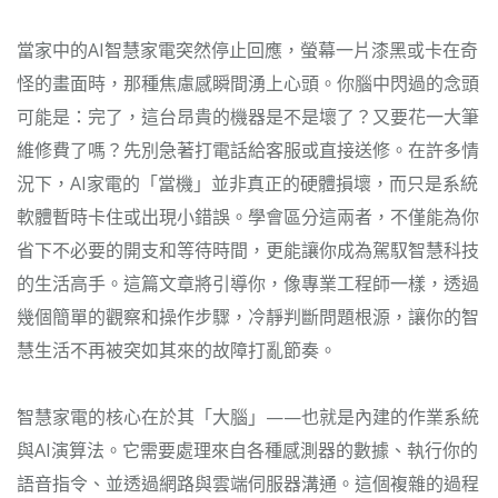
當家中的AI智慧家電突然停止回應，螢幕一片漆黑或卡在奇
怪的畫面時，那種焦慮感瞬間湧上心頭。你腦中閃過的念頭
可能是：完了，這台昂貴的機器是不是壞了？又要花一大筆
維修費了嗎？先別急著打電話給客服或直接送修。在許多情
況下，AI家電的「當機」並非真正的硬體損壞，而只是系統
軟體暫時卡住或出現小錯誤。學會區分這兩者，不僅能為你
省下不必要的開支和等待時間，更能讓你成為駕馭智慧科技
的生活高手。這篇文章將引導你，像專業工程師一樣，透過
幾個簡單的觀察和操作步驟，冷靜判斷問題根源，讓你的智
慧生活不再被突如其來的故障打亂節奏。
智慧家電的核心在於其「大腦」——也就是內建的作業系統
與AI演算法。它需要處理來自各種感測器的數據、執行你的
語音指令、並透過網路與雲端伺服器溝通。這個複雜的過程