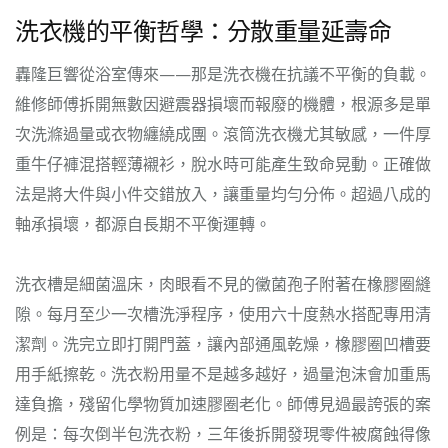
洗衣機的平衡哲學：分散重量延壽命
轟隆巨響從浴室傳來——那是洗衣機在抗議不平衡的負載。
維修師傅拆開無數因避震器損壞而報廢的機體，根源多是單
次洗滌過量或衣物纏繞成團。滾筒洗衣機尤其敏感，一件厚
重牛仔褲混搭輕薄襯衫，脫水時可能產生致命晃動。正確做
法是將大件與小件交錯放入，讓重量均勻分佈。超過八成的
軸承損壞，都源自長期不平衡運轉。
洗衣槽是細菌溫床，肉眼看不見的黴菌孢子附著在橡膠圈縫
隙。每月至少一次槽洗淨程序，使用六十度熱水搭配專用清
潔劑。洗完立即打開門蓋，讓內部通風乾燥，橡膠圈凹槽要
用手紙擦乾。洗衣粉用量不是越多越好，過量泡沫會加重馬
達負擔，殘留化學物質加速膠圈老化。師傅見過最誇張的案
例是：每次倒半包洗衣粉，三年後拆開發現零件被腐蝕得像