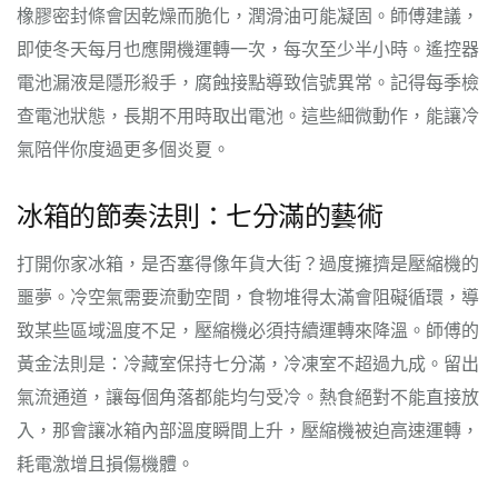
橡膠密封條會因乾燥而脆化，潤滑油可能凝固。師傅建議，
即使冬天每月也應開機運轉一次，每次至少半小時。遙控器
電池漏液是隱形殺手，腐蝕接點導致信號異常。記得每季檢
查電池狀態，長期不用時取出電池。這些細微動作，能讓冷
氣陪伴你度過更多個炎夏。
冰箱的節奏法則：七分滿的藝術
打開你家冰箱，是否塞得像年貨大街？過度擁擠是壓縮機的
噩夢。冷空氣需要流動空間，食物堆得太滿會阻礙循環，導
致某些區域溫度不足，壓縮機必須持續運轉來降溫。師傅的
黃金法則是：冷藏室保持七分滿，冷凍室不超過九成。留出
氣流通道，讓每個角落都能均勻受冷。熱食絕對不能直接放
入，那會讓冰箱內部溫度瞬間上升，壓縮機被迫高速運轉，
耗電激增且損傷機體。