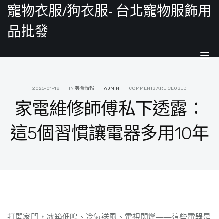
寵物衣服/狗衣服- 台北寵物服飾用
品批發
Tog
nav
2026-01-18
IN
美食情報
ADMIN
COMMENTS ARE CLOSED
家電維修師傅私下透露：
這5個習慣讓電器多用10年
打開家門，冰箱低鳴、冷氣送風、電視閃爍——這些電器是