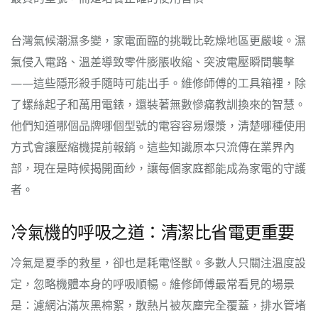
台灣氣候潮濕多變，家電面臨的挑戰比乾燥地區更嚴峻。濕
氣侵入電路、溫差導致零件膨脹收縮、突波電壓瞬間襲擊
——這些隱形殺手隨時可能出手。維修師傅的工具箱裡，除
了螺絲起子和萬用電錶，還裝著無數慘痛教訓換來的智慧。
他們知道哪個品牌哪個型號的電容容易爆漿，清楚哪種使用
方式會讓壓縮機提前報銷。這些知識原本只流傳在業界內
部，現在是時候揭開面紗，讓每個家庭都能成為家電的守護
者。
冷氣機的呼吸之道：清潔比省電更重要
冷氣是夏季的救星，卻也是耗電怪獸。多數人只關注溫度設
定，忽略機體本身的呼吸順暢。維修師傅最常看見的場景
是：濾網沾滿灰黑棉絮，散熱片被灰塵完全覆蓋，排水管堵