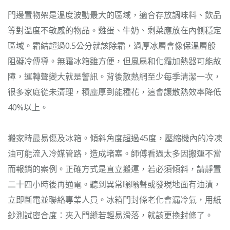
門邊置物架是溫度波動最大的區域，適合存放調味料、飲品
等對溫度不敏感的物品。雞蛋、牛奶、剩菜應放在內側穩定
區域。霜結超過0.5公分就該除霜，過厚冰層會像保溫層般
阻礙冷傳導。無霜冰箱雖方便，但風扇和化霜加熱器可能故
障，運轉聲變大就是警訊。背後散熱網至少每季清潔一次，
很多家庭從未清理，積塵厚到能種花，這會讓散熱效率降低
40%以上。
搬家時最易傷及冰箱。傾斜角度超過45度，壓縮機內的冷凍
油可能流入冷媒管路，造成堵塞。師傅看過太多因搬運不當
而報銷的案例。正確方式是直立搬運，若必須傾斜，請靜置
二十四小時後再通電。聽到異常嗡嗡聲或發現地面有油漬，
立即斷電並聯絡專業人員。冰箱門封條老化會漏冷氣，用紙
鈔測試密合度：夾入門縫若輕易滑落，就該更換封條了。