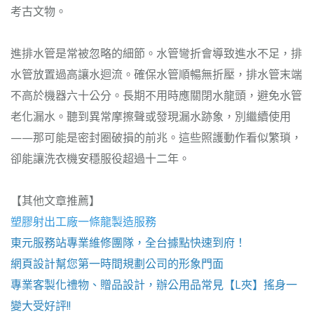
考古文物。
進排水管是常被忽略的細節。水管彎折會導致進水不足，排
水管放置過高讓水迴流。確保水管順暢無折壓，排水管末端
不高於機器六十公分。長期不用時應關閉水龍頭，避免水管
老化漏水。聽到異常摩擦聲或發現漏水跡象，別繼續使用
——那可能是密封圈破損的前兆。這些照護動作看似繁瑣，
卻能讓洗衣機安穩服役超過十二年。
【其他文章推薦】
塑膠射出工廠
一條龍製造服務
東元服務站
專業維修團隊，全台據點快速到府！
網頁設計
幫您第一時間規劃公司的形象門面
專業客製化禮物、贈品設計，辦公用品常見【
L夾
】搖身一
變大受好評!!