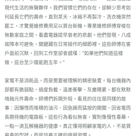
現代生活的無聲夥伴。我們習慣它們的存在，卻鮮少思考如
何延長它們的壽命。直到某天，冰箱不再製冷、洗衣機突然
罷工，才驚覺維修費用足以買台新機。專業維修師傅穿梭在
無數家庭之間，看盡電器提早衰老的悲劇。他們發現，八成
故障本可避免，關鍵藏在日常操作的細節裡。這些師傅在客
戶面前沉默，回到工作室卻會感嘆：”如果他們知道這樣
做，這台至少還能跑五年。”
家電不是消耗品，而是需要被理解的精密裝置。每台機器內
部都有脆弱點，過度負載、溫差衝擊、灰塵積累，都在默默
啃蝕元件壽命。師傅們拆開外殼，看見的往往是同樣的故
事：因懶惰而堆積的油污、因急躁而猛按的開關、因省電而
長期待機的電路板。這些行為看似無害，實則像慢性毒藥，
一點一滴瓦解機器的健康。真正懂得照顧家電的人，不是買
最貴的型號，而是培養正確的使用習慣。