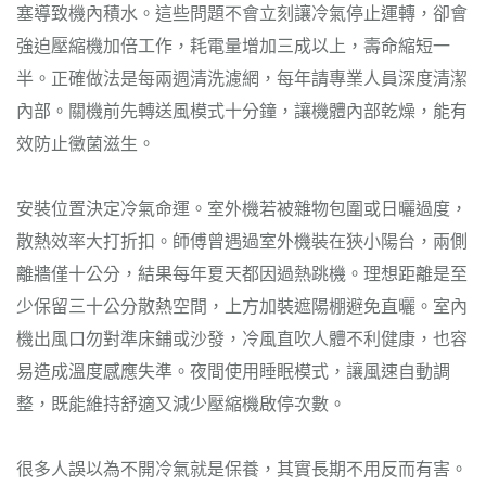
塞導致機內積水。這些問題不會立刻讓冷氣停止運轉，卻會
強迫壓縮機加倍工作，耗電量增加三成以上，壽命縮短一
半。正確做法是每兩週清洗濾網，每年請專業人員深度清潔
內部。關機前先轉送風模式十分鐘，讓機體內部乾燥，能有
效防止黴菌滋生。
安裝位置決定冷氣命運。室外機若被雜物包圍或日曬過度，
散熱效率大打折扣。師傅曾遇過室外機裝在狹小陽台，兩側
離牆僅十公分，結果每年夏天都因過熱跳機。理想距離是至
少保留三十公分散熱空間，上方加裝遮陽棚避免直曬。室內
機出風口勿對準床鋪或沙發，冷風直吹人體不利健康，也容
易造成溫度感應失準。夜間使用睡眠模式，讓風速自動調
整，既能維持舒適又減少壓縮機啟停次數。
很多人誤以為不開冷氣就是保養，其實長期不用反而有害。