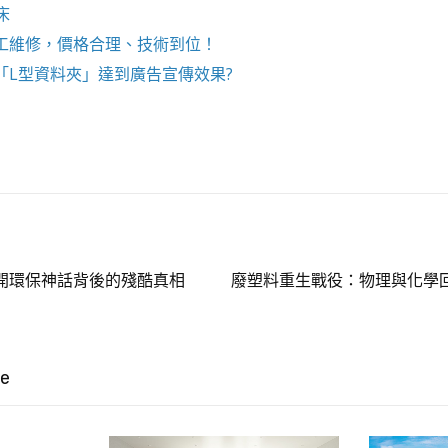
床
工維修，價格合理、技術到位！
「
L型資料夾
」達到廣告宣傳效果?
開環保神話背後的殘酷真相
廢塑料重生戰役：物理與化學
ke