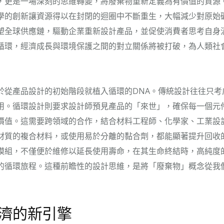
，更是一場深刻的思維轉變，將廢棄物重新定義為有價值的資源
學的創新讓資源得以在封閉的迴圈中不斷重生，大幅減少對原始
塑全球供應鏈，驅動企業重新設計產品，並促使消費者思考自身
循環，經濟成長與環境保護之間的對立關係將被打破，為人類社
於從產品設計的初始階段就植入循環的DNA。傳統設計往往只考
用。循環設計則要求設計師預見產品的「來世」，確保每一個元
價值。這需要跨領域的合作，結合材料工程師、化學家、工業設
材質的複合材料，或使用易於分離的黏合劑，都能顯著提升回收
模組，不僅便於維修以延長使用壽命，在其生命終結時，高純度
的循環旅程。這種前瞻性的設計思維，是將「廢棄物」概念從我
濟的新引擎