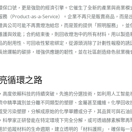
環保口號，更是強勁的經濟引擎。它催生了全新的產業與商業模
（Product-as-a-Service）。企業不再只是販賣商品，
燈具公司可能不再賣燈泡給您，而是簽約提供「照明服務」，並
維護與效能；合約結束後，則回收燈泡中的所有材料，用以製造
品的耐用性、可回收性緊密綁定，從源頭消除了計劃性報廢的誘
長途運輸的碳排，增強供應鏈的韌性，並在社區創造綠色就業機
亮循環之路
，高度依賴科技的持續突破。先進的分選技術，如利用人工智能
流中精準識別並分離不同類型的塑膠、金屬甚至纖維。化學回收
或受污染塑膠，分解成原始的化學單體或分子，其品質可與石油
，科學家正研發能在特定環境下完全分解，或可透過酵素解聚再
用於追蹤材料的生命週期，建立透明的「材料護照」，確保每一