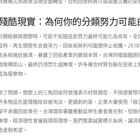
消費模式到政策法規全面轉型，否則回收終將只是延緩災難的安
殘酷現實：為何你的分類努力可能
分類紙類與塑膠時，可能不知道這些努力最終可能化為烏有。全
宜時，再生塑膠失去競爭力，回收商無利可圖便停止收購。201
收系統幾近崩潰，暴露了回收產業的脆弱本質。台灣同樣面臨困
物堆積如山，最終仍須焚化或掩埋。許多複合材質包裝在技術上
成為廢棄物。
劇了問題。塑膠上的三角回收符號僅表示材質類型，不保證實際
許多物品在處理階段就被淘汰。更諷刺的是，企業大量使用「綠
卻不承擔回收責任。台灣環保署雖推動延伸生產者責任制，但執
掩埋，經濟理性會摧毀環保理想。我們需要誠實標示系統，讓消
造虛假希望。