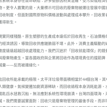
收系統本身存在致命缺陷：許多塑膠因材質混雜、受污染或經濟
物。更令人震驚的是，大量標示可回收的廢棄物被運往發展中國
回收制度，但面對國際原物料價格波動與處理成本攀升，回收業
獲得新生。
現實同樣殘酷。原生塑膠的生產成本遠低於回收再生，石油價格
的經濟誘因，導致回收供應鏈脆弱不堪。此外，消費主義驅動的
速度遠遠超越回收處理能力。我們沉迷於「回收就能環保」的錯
與廢棄物產生。當各國政府與企業將回收作為環境責任的擋箭牌
減量——反而被邊緣化。
出回收所能承載的極限。太平洋垃圾帶面積相當於44個台灣，其
人類健康。氣候變遷加劇資源稀缺，而回收過程本身消耗能源、
湯匙舀水拯救沉船，無法應對系統性環境崩潰。台灣四面環海，
滅。我們需要誠實面對：回收只是廢棄物管理的最後手段，而非