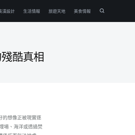
裝潢設計
生活情報
旅遊天地
美食情報
的殘酷真相
好的想像正被現實逐
掩埋場、海洋或透過焚