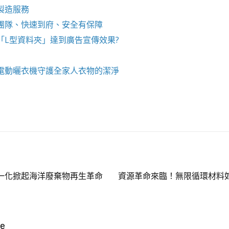
製造服務
團隊、快速到府、安全有保障
「
L型資料夾
」達到廣告宣傳效果?
電動曬衣機
守護全家人衣物的潔淨
一化掀起海洋廢棄物再生革命
資源革命來臨！無限循環材料
ke