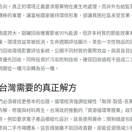
去向。真正的環境正義要求廢棄物在產生地處理，而非外包給監
轉移的事實，讓富裕國家維持環保形象，卻讓貧困社區承受苦果
過度誇大。鋁罐回收確實節省95%能源，但許多材質的節能效果
量，環境效益常被抵消。生命週期評估顯示，某些一次性物品的
的回收環境影響評估系統，公開不同材質的實際效益。與其盲目
質優先回收。同時投資於污染防制技術，確保回收過程不造成二
問題從一種污染轉為另一種。
台灣需要的真正解方
們必須尋找更根本的出路。循環經濟強調從線性「取得-製造-丟
拆解、修復與材料再生。台灣政府推動的「資源循環零廢棄」政
持。例如要求電子產品模組化設計，延長使用壽命；限制過度包
修與二手市場體系。這些措施雖不如回收直觀，卻能從源頭減少