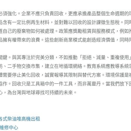
必須強化。企業不應只負責回收，更應承擔產品整個生命週期的
品含有一定比例再生材料，並對難以回收的設計課徵生態稅。同
道自己的廢棄物如何被處理。政策應獎勵租賃與服務模式，例如
品擁有權帶來的浪費。這些創新商業模式能創造經濟價值，同時
關鍵。與其專注於完美分類，不如推動「拒絕、減量、重複使用
坊、二手物交換市集，建立在地循環網絡。教育系統應教導系統
體需要停止美化回收，誠實報導其限制與替代方案。環境保護是
協作。回收只是工具箱中的一件工具，而非萬靈丹。當我們放下
心，為台灣與地球尋找可持續的未來。
各式柴油
堆高機
出租
e維修
中心