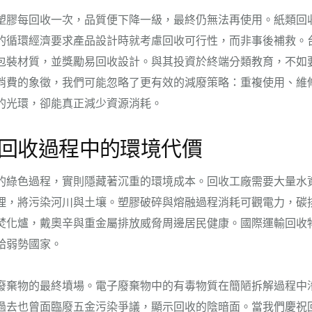
塑膠每回收一次，品質便下降一級，最終仍無法再使用。紙類回
的循環經濟要求產品設計時就考慮回收可行性，而非事後補救。
包裝材質，並獎勵易回收設計。與其投資於終端分類教育，不如
消費的象徵，我們可能忽略了更有效的減廢策略：重複使用、維
的光環，卻能真正減少資源消耗。
回收過程中的環境代價
的綠色過程，實則隱藏著沉重的環境成本。回收工廠需要大量水
理，將污染河川與土壤。塑膠破碎與熔融過程消耗可觀電力，碳
焚化爐，戴奧辛與重金屬排放威脅周邊居民健康。國際運輸回收
給弱勢國家。
廢棄物的最終墳場。電子廢棄物中的有毒物質在簡陋拆解過程中
過去也曾面臨廢五金污染爭議，顯示回收的陰暗面。當我們慶祝