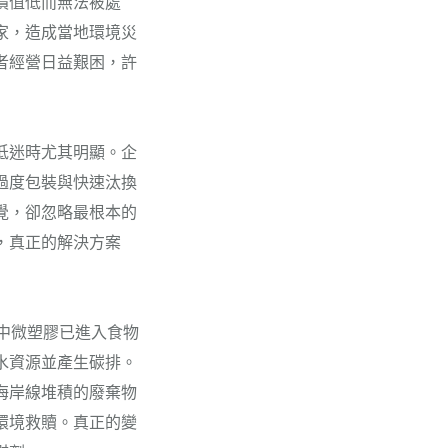
價值低而無法被處
家，造成當地環境災
者經營日益艱困，許
低迷時尤其明顯。企
過度包裝與快速汰換
覺，卻忽略最根本的
，真正的解決方案
中微塑膠已進入食物
水資源並產生碳排。
海岸線堆積的廢棄物
環境救贖。真正的變