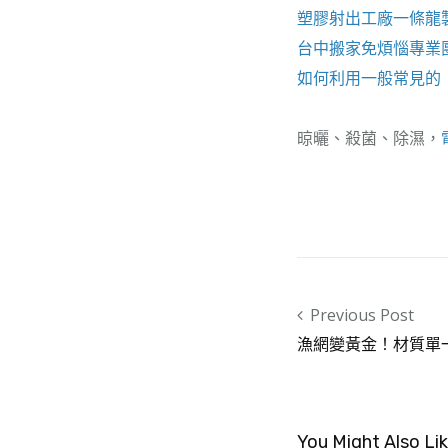
塑膠射出工廠
一條龍
台中搬家
免煩惱專業
如何利用一般常見的
晾曬、殺菌、除濕，
Post navigation
Previous Post
漁網變黃金！材質單
You Might Also Li