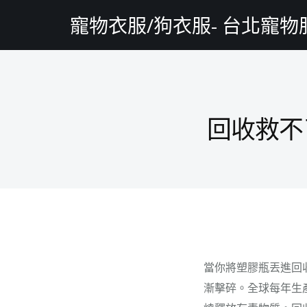
寵物衣服/狗衣服- 台北寵
回收救不
當你將塑膠瓶丟進回
漸擊碎。全球每年生